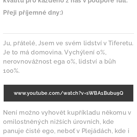
kvalitu pro každého z nás v podpoře full.
Přeji příjemné dny:)
Ju, přátelé, Jsem ve svém lidství v Tiferetu.
Je to má domovina. Vychýlení 0%,
nerovnovážnost ega 0%, lidství a bůh
100%.
www.youtube.com/watch?v=sWBA1Bubu9Q
Není možno vyhovět kupříkladu někomu v
omilostněných nižších úrovních, kde
panuje čisté ego, neboť v Plejádách, kde i