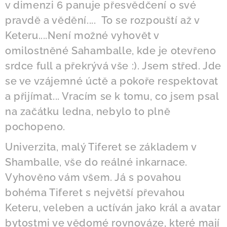
v dimenzi 6 panuje přesvědčení o své
pravdě a vědění.... To se rozpouští až v
Keteru....Není možné vyhovět v
omilostněné Sahamballe, kde je otevřeno
srdce full a překrývá vše :). Jsem střed. Jde
se ve vzájemné úctě a pokoře respektovat
a přijímat... Vracím se k tomu, co jsem psal
na začátku ledna, nebylo to plně
pochopeno.
Univerzita, malý Tiferet se základem v
Shamballe, vše do reálné inkarnace.
Vyhověno vám všem. Já s povahou
bohéma Tiferet s největší převahou
Keteru, veleben a uctíván jako král a avatar
bytostmi ve vědomé rovnováze, které mají