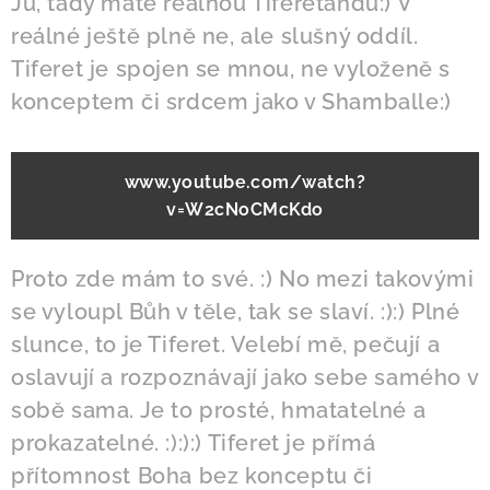
Ju, tady máte reálnou Tifereťandu:) V
reálné ještě plně ne, ale slušný oddíl.
Tiferet je spojen se mnou, ne vyloženě s
konceptem či srdcem jako v Shamballe:)
www.youtube.com/watch?
v=W2cNoCMcKdo
Proto zde mám to své. :) No mezi takovými
se vyloupl Bůh v těle, tak se slaví. :):) Plné
slunce, to je Tiferet. Velebí mě, pečují a
oslavují a rozpoznávají jako sebe samého v
sobě sama. Je to prosté, hmatatelné a
prokazatelné. :):):) Tiferet je přímá
přítomnost Boha bez konceptu či