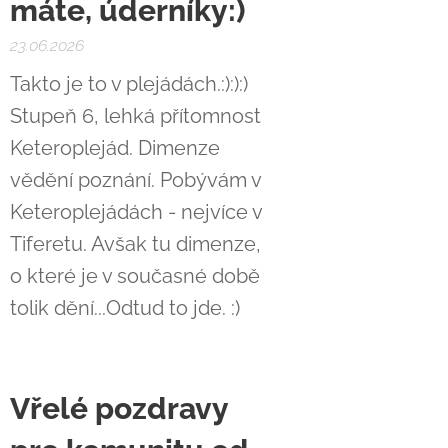
máte, úderníky:)
23.06.2026
Takto je to v plejádách.:):):)
Stupeň 6, lehká přítomnost
Keteroplejád. Dimenze
vědění poznání. Pobývám v
Keteroplejádách - nejvíce v
Tiferetu. Avšak tu dimenze,
o které je v současné době
tolik dění...Odtud to jde. :)
Vřelé pozdravy