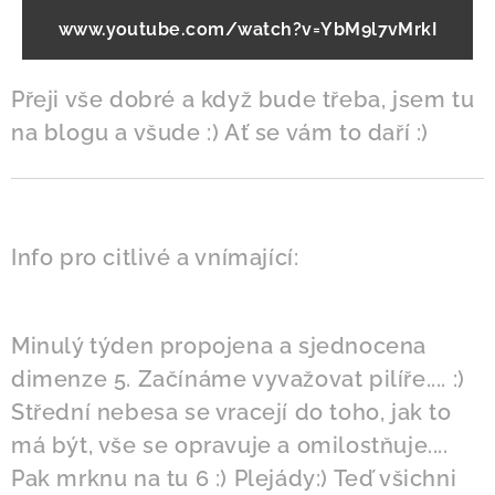
www.youtube.com/watch?v=YbM9l7vMrkI
Přeji vše dobré a když bude třeba, jsem tu
na blogu a všude :) Ať se vám to daří :)
Info pro citlivé a vnímající:
Minulý týden propojena a sjednocena
dimenze 5. Začínáme vyvažovat pilíře.... :)
Střední nebesa se vracejí do toho, jak to
má být, vše se opravuje a omilostňuje....
Pak mrknu na tu 6 :) Plejády:) Teď všichni