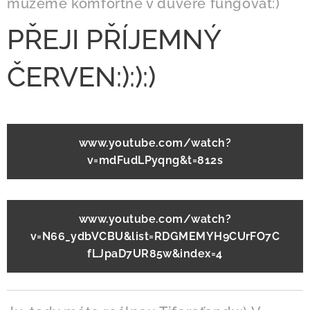
můžeme komfortně v důvěře fungovat:)
PŘEJI PŘÍJEMNÝ
ČERVEN:):):)
www.youtube.com/watch?
v=mdFudLPyqng&t=812s
www.youtube.com/watch?
v=N66_ydbVCBU&list=RDGMEMYH9CUrFO7C
fLJpaD7UR85w&index=4