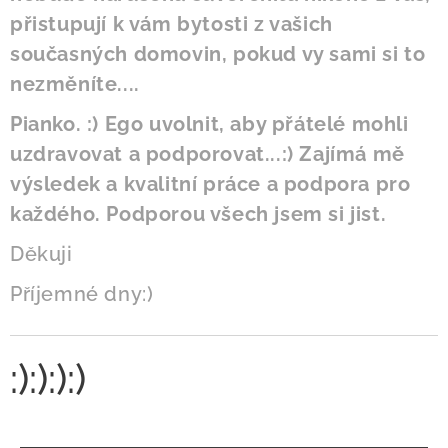
přistupují k vám bytosti z vašich
současných domovin, pokud vy sami si to
nezměníte....
Pianko. :) Ego uvolnit, aby přátelé mohli
uzdravovat a podporovat...:) Zajímá mě
výsledek a kvalitní práce a podpora pro
každého. Podporou všech jsem si jist.
Děkuji
Příjemné dny:)
:):):):)