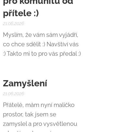
pro komunitu od
přítele :)
21.06.2026
Myslím, že vám sám vyjádří,
co chce sdělit :) Navštíví vás
:) Takto mi to pro vás předal :)
Zamyšlení
21.06.2026
Přátelé, mám nyní maličko
prostor, tak jsem se
zamyslel a pro vysvětlenou