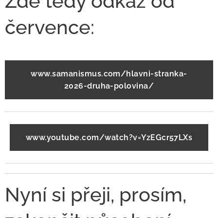
Zde tedy odkaz od
července:
www.samanismus.com/hlavni-stranka-
2026-druha-polovina/
www.youtube.com/watch?v=YzEGcr57LXs
Nyní si přeji, prosím,