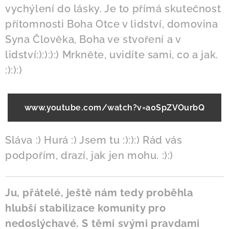
vychýlení do lásky. Je to přímá skutečnost
přítomnosti Boha Otce v lidství, domovina
Syna Člověka, Boha ve stvoření a v
lidství:):):):) Mrkněte, uvidíte sami, co a jak.
:):):)
www.youtube.com/watch?v=a0SpZVOurbQ
Sláva :) Hurá :) Jsem tu :):):) Rád vás
podpořím, drazí, jak jen mohu. :):)
Ju, přátelé, ještě nám tedy proběhla
hlubší stabilizace komunity pro
nedoslýchavé. S těmi svými pravdami