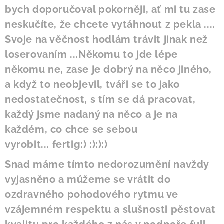
bych doporučoval pokorněji, ať mi tu zase
neskučíte, že chcete vytáhnout z pekla ....
Svoje na věčnost hodlám trávit jinak než
loserovaním ...Někomu to jde lépe
někomu ne, zase je dobrý na něco jiného,
a když to neobjevil, tváři se to jako
nedostatečnost, s tím se dá pracovat,
každý jsme nadaný na něco a je na
každém, co chce se sebou
vyrobit...
fertig:) :):):)
Snad máme tímto nedorozumění navždy
vyjasněno a můžeme se vrátit do
ozdravného pohodového rytmu ve
vzájemném respektu a slušnosti pěstovat