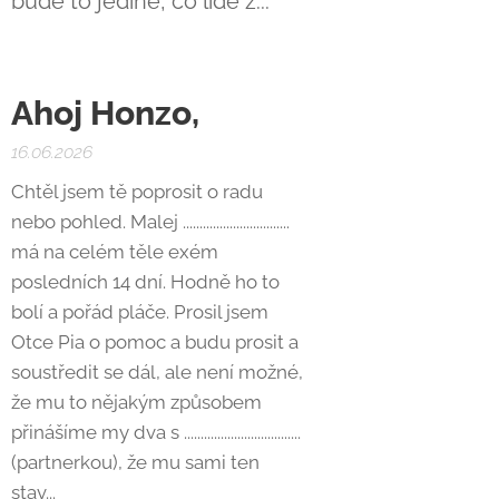
bude to jediné, co lidé z...
Ahoj Honzo,
16.06.2026
Chtěl jsem tě poprosit o radu
nebo pohled. Malej ................................
má na celém těle exém
posledních 14 dní. Hodně ho to
bolí a pořád pláče. Prosil jsem
Otce Pia o pomoc a budu prosit a
soustředit se dál, ale není možné,
že mu to nějakým způsobem
přinášíme my dva s ...................................
(partnerkou), že mu sami ten
stav...