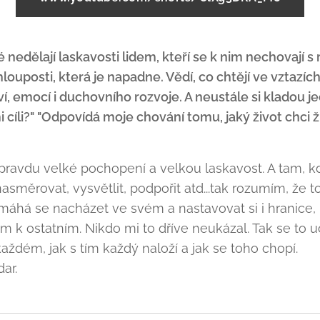
dé nedělají laskavosti lidem, kteří se k nim nechovají
hlouposti, která je napadne. Vědí, co chtějí ve vztazích,
ví, emocí i duchovního rozvoje. A neustále si kladou j
 cíli?" "Odpovídá moje chování tomu, jaký život chci ž
ravdu velké pochopení a velkou laskavost. A tam, kde 
směrovat, vysvětlit, podpořit atd...tak rozumím, že to
omáhá se nacházet ve svém a nastavovat si i hranice,
 k ostatním. Nikdo mi to dříve neukázal. Tak se to u
ždém, jak s tím každý naloží a jak se toho chopí.
dar.