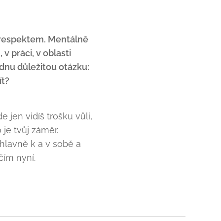
 s respektem. Mentálně
 v práci, v oblasti
ednu důležitou otázku:
ít?
jen vidíš trošku vůli,
 je tvůj záměr.
 hlavně k a v sobě a
čím nyní.