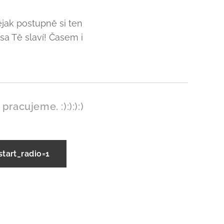
jak postupně si ten
sa Tě slaví! Časem i
pracujeme. :):):):)
art_radio=1