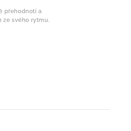
tě přehodnotí a
en ze svého rytmu.