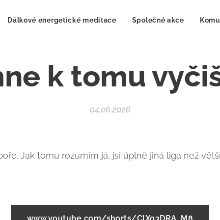
Dálkové energetické meditace
Společné akce
Komu
ne k tomu vyčiš
04.06.2026
ře. Jak tomu rozumím já, jsi úplně jiná liga než větši
www.youtube.com/shorts/ClXg3DRA_M8