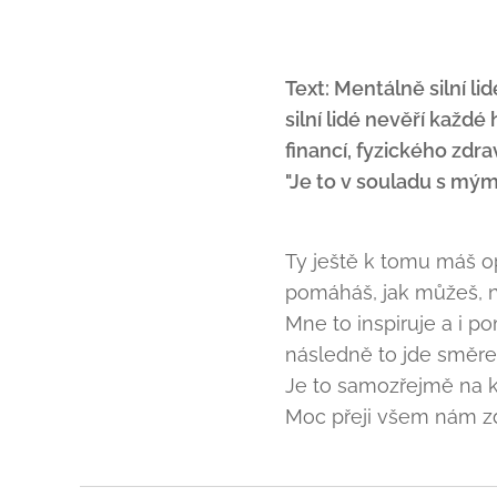
Text: Mentálně silní li
silní lidé nevěří každé 
financí, fyzického zdra
"Je to v souladu s mými
Ty ještě k tomu máš op
pomáháš, jak můžeš, na
Mne to inspiruje a i p
následně to jde směrem
Je to samozřejmě na ka
Moc přeji všem nám z