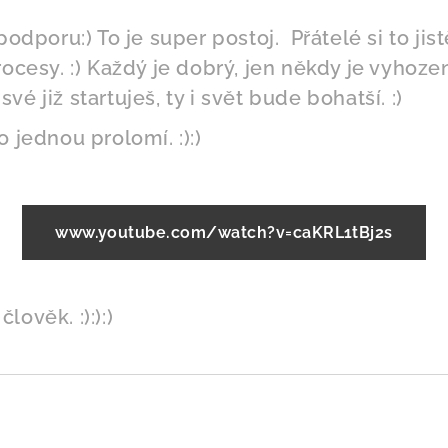
podporu:) To je super postoj. Přátelé si to jis
rocesy. :) Každý je dobrý, jen někdy je vyhoz
y své již startuješ, ty i svět bude bohatší. :)
o jednou prolomí. :):)
www.youtube.com/watch?v=caKRL1tBj2s
ověk. :):):)