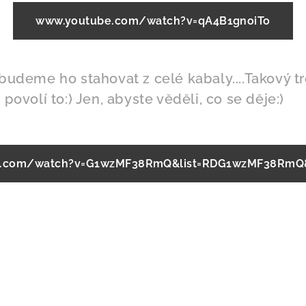
www.youtube.com/watch?v=qA4B1gnoiTo
 budeme ho stahovat z celé kabaly....Takový 
 povolí to:) Jen, abyste věděli, co se děje:)
.com/watch?v=G1wzMF38RmQ&list=RDG1wzMF38RmQ&s