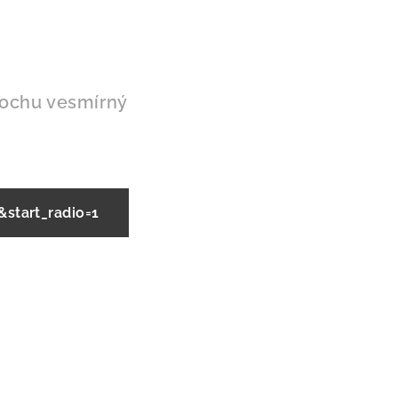
trochu vesmírný
tart_radio=1