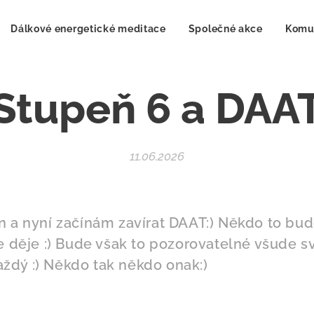
Dálkové energetické meditace
Společné akce
Komu
Stupeň 6 a DAA
11.06.2026
n a nyní začínám zavírat DAAT:) Někdo to bud
se děje :) Bude však to pozorovatelné všude 
 každý :) Někdo tak někdo onak:)