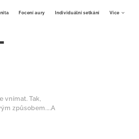
nita
Focení aury
Individuální setkání
Více
T
e vnímat. Tak,
svým způsobem....A