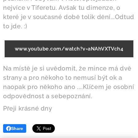
nejvíce v Tiferetu. Avšak tu dimenze, o
které je v současné době tolik dění...Odtud
to jde. :)
www.youtube.com/watch?v=aNAhVXTVch4
Na místě je si uvědomit, že mince má dvě
strany a pro někoho to nemusí být ok a
naopak pro někoho ano ....Klíčem je osobní
odpovědnost a sebepoznání.
Přeji krásné dny
Share