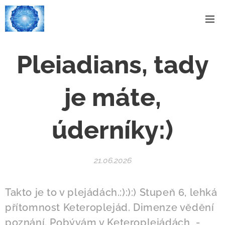
Pleiadians, tady
je máte,
úderníky:)
21.06.2026
Takto je to v plejádách.:):):) Stupeň 6, lehká
přítomnost Keteroplejád. Dimenze vědění
poznání. Pobývám v Keteroplejádách -