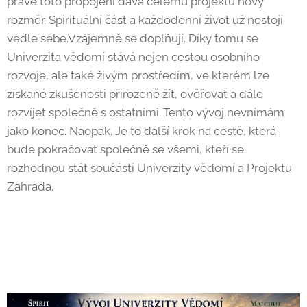
právě toto propojení dává celému projektu nový
rozměr. Spirituální část a každodenní život už nestojí
vedle sebe.Vzájemně se doplňují. Díky tomu se
Univerzita vědomí stává nejen cestou osobního
rozvoje, ale také živým prostředím, ve kterém lze
získané zkušenosti přirozeně žít, ověřovat a dále
rozvíjet společně s ostatními. Tento vývoj nevnímám
jako konec. Naopak. Je to další krok na cestě, která
bude pokračovat společně se všemi, kteří se
rozhodnou stát součástí Univerzity vědomí a Projektu
Zahrada.