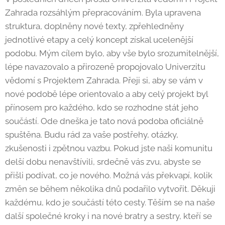
Zahrada rozsáhlým přepracováním. Byla upravena
struktura, doplněny nové texty, zpřehledněny
jednotlivé etapy a celý koncept získal ucelenější
podobu. Mým cílem bylo, aby vše bylo srozumitelnější,
lépe navazovalo a přirozeně propojovalo Univerzitu
vědomí s Projektem Zahrada. Přeji si, aby se vám v
nové podobě lépe orientovalo a aby celý projekt byl
přínosem pro každého, kdo se rozhodne stát jeho
součástí. Ode dneška je tato nová podoba oficiálně
spuštěna. Budu rád za vaše postřehy, otázky,
zkušenosti i zpětnou vazbu. Pokud jste naši komunitu
delší dobu nenavštívili, srdečně vás zvu, abyste se
přišli podívat, co je nového. Možná vás překvapí, kolik
změn se během několika dnů podařilo vytvořit. Děkuji
každému, kdo je součástí této cesty. Těším se na naše
další společné kroky i na nové bratry a sestry, kteří se