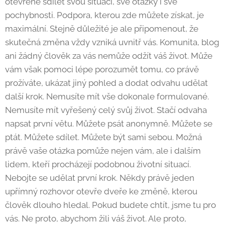
otevřeně sdílet svou situaci, své otázky i své
pochybnosti. Podpora, kterou zde můžete získat, je
maximální. Stejně důležité je ale připomenout, že
skutečná změna vždy vzniká uvnitř vás. Komunita, blog
ani žádný člověk za vás nemůže odžít váš život. Může
vám však pomoci lépe porozumět tomu, co právě
prožíváte, ukázat jiný pohled a dodat odvahu udělat
další krok. Nemusíte mít vše dokonale formulované.
Nemusíte mít vyřešený celý svůj život. Stačí odvaha
napsat první větu. Můžete psát anonymně. Můžete se
ptát. Můžete sdílet. Můžete být sami sebou. Možná
právě vaše otázka pomůže nejen vám, ale i dalším
lidem, kteří procházejí podobnou životní situací.
Nebojte se udělat první krok. Někdy právě jeden
upřímný rozhovor otevře dveře ke změně, kterou
člověk dlouho hledal. Pokud budete chtít, jsme tu pro
vás. Ne proto, abychom žili váš život. Ale proto,