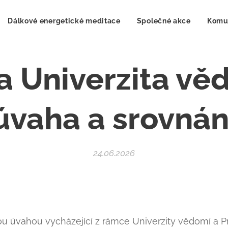
Dálkové energetické meditace
Společné akce
Komu
 a Univerzita vě
úvaha a srovnán
24.06.2026
ckou úvahou vycházející z rámce Univerzity vědomí a P