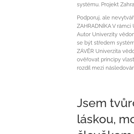
systému. Projekt Zahr
Podporuj, ale nevytvá
ZAHRADNÍKA V rámci Uni
Autor Univerzity vědom
se být středem systému
ZÁVĚR Univerzita vědo
ověřovat principy vlas
rozdíl mezi následován
Jsem tvůrce
láskou, mo