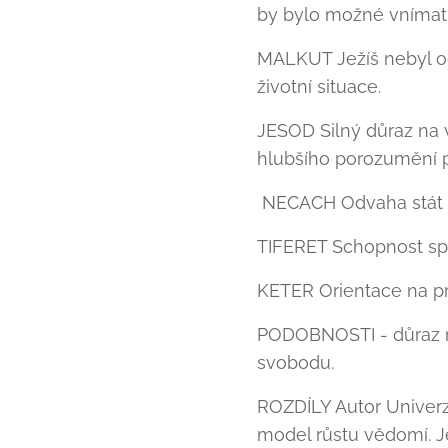
by bylo možné vnímat 
MALKUT Ježíš nebyl od
životní situace.
JESOD Silný důraz na v
hlubšího porozumění p
NECACH Odvaha stát za
TIFERET Schopnost spo
KETER Orientace na pri
PODOBNOSTI - důraz na 
svobodu.
ROZDÍLY Autor Univerz
model růstu vědomí. Je