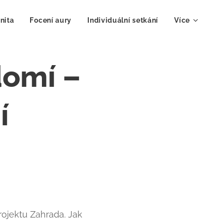
nita
Focení aury
Individuální setkání
Více
domí –
í
rojektu Zahrada. Jak