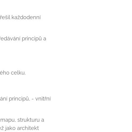
řešil každodenní
ředávání principů a
kého celku.
 principů, - vnitřní
 mapu, strukturu a
ž jako architekt