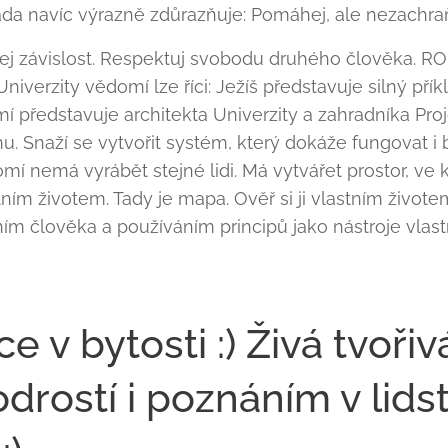
ada navíc výrazně zdůrazňuje: Pomáhej, ale nezachraň
řej závislost. Respektuj svobodu druhého člověka. 
verzity vědomí lze říci: Ježíš představuje silný příkl
í představuje architekta Univerzity a zahradníka Pro
. Snaží se vytvořit systém, který dokáže fungovat i 
mí nemá vyrábět stejné lidi. Má vytvářet prostor, ve
tním životem. Tady je mapa. Ověř si ji vlastním život
ím člověka a používáním principů jako nástroje vlast
 v bytosti :) Živá tvořiv
drostí i poznáním v lidst