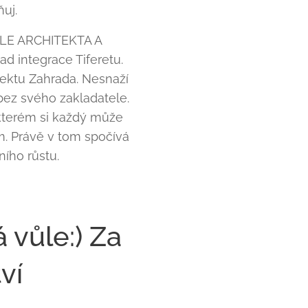
uj.
ROLE ARCHITEKTA A
ad integrace Tiferetu.
jektu Zahrada. Nesnaží
bez svého zakladatele.
 kterém si každý může
em. Právě v tom spočívá
ního růstu.
á vůle:) Za
ví