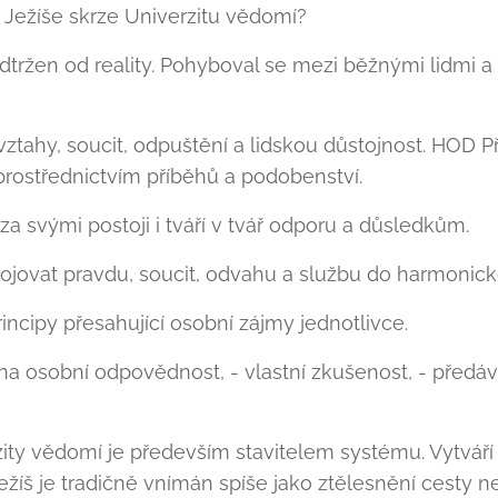
Ježíše skrze Univerzitu vědomí?
tržen od reality. Pohyboval se mezi běžnými lidmi a 
ztahy, soucit, odpuštění a lidskou důstojnost. HOD P
rostřednictvím příběhů a podobenství.
 svými postoji i tváří v tvář odporu a důsledkům.
jovat pravdu, soucit, odvahu a službu do harmonic
ncipy přesahující osobní zájmy jednotlivce.
osobní odpovědnost, - vlastní zkušenost, - předávání
ity vědomí je především stavitelem systému. Vytváří
žíš je tradičně vnímán spíše jako ztělesnění cesty ne