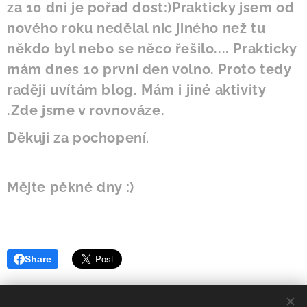
za 10 dni je pořad dost:)Prakticky jsem od
nového roku nedělal nic jiného než tu
někdo byl nebo se něco řešilo.... Prakticky
mám dnes 10 první den volno. Proto tedy
raději uvítám blog. Mám i jiné aktivity
.Zde jsme v rovnováze.
Děkuji za pochopení
.
Mějte pěkné dny :)
Share