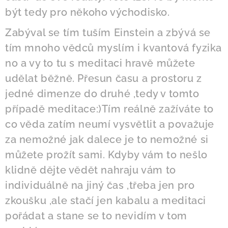
být tedy pro někoho východisko.
Zabýval se tím tuším Einstein a zbývá se
tím mnoho vědců myslím i kvantová fyzika
no a vy to tu s meditaci hravě můžete
udělat běžně. Přesun času a prostoru z
jedné dimenze do druhé ,tedy v tomto
případě meditace:)Tím reálně zažíváte to
co věda zatím neumí vysvětlit a považuje
za nemožné jak dalece je to nemožné si
můžete prožít sami. Kdyby vám to nešlo
klidně dějte vědět nahraju vám to
individuálně na jiný čas ,třeba jen pro
zkoušku ,ale stačí jen kabalu a meditaci
pořádat a stane se to nevidím v tom