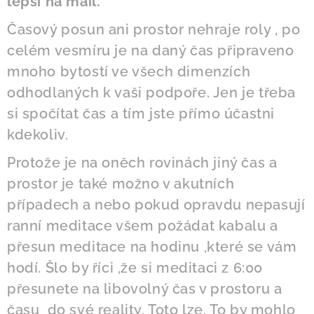
lepši na mail.
Časový posun ani prostor nehraje roly , po
celém vesmíru je na daný čas připraveno
mnoho bytostí ve všech dimenzích
odhodlaných k vaši podpoře. Jen je třeba
si spočítat čas a tím jste přímo účastni
kdekoliv.
Protože je na oněch rovinách jiný čas a
prostor je také možno v akutních
případech a nebo pokud opravdu nepasují
ranní meditace všem požádat kabalu a
přesun meditace na hodinu ,které se vám
hodí. Šlo by říci ,že si meditaci z 6:00
přesunete na libovolný čas v prostoru a
času do své reality. Toto lze. To by mohlo