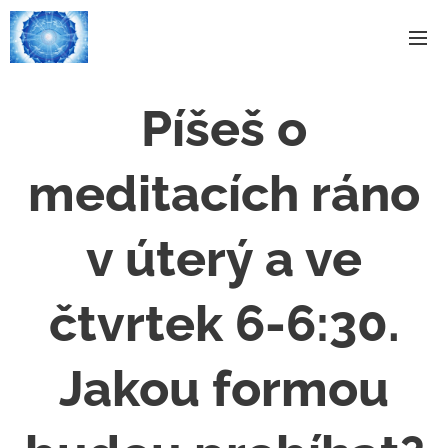
Píšeš o
meditacích ráno
v úterý a ve
čtvrtek 6-6:30.
Jakou formou