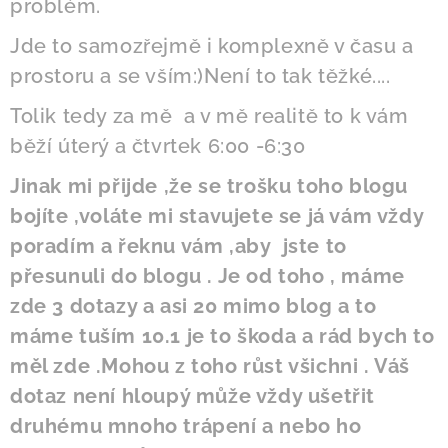
problém.
Jde to samozřejmě i komplexně v času a
prostoru a se vším:)Není to tak těžké....
Tolik tedy za mě a v mě realitě to k vám
běží úterý a čtvrtek 6:00 -6:30
Jinak mi přijde ,že se trošku toho blogu
bojíte ,voláte mi stavujete se já vám vždy
poradím a řeknu vám ,aby jste to
přesunuli do blogu . Je od toho , máme
zde 3 dotazy a asi 20 mimo blog a to
máme tuším 10.1 je to škoda a rád bych to
měl zde .Mohou z toho růst všichni . Váš
dotaz není hloupý může vždy ušetřit
druhému mnoho trápení a nebo ho