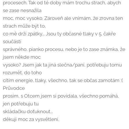
procesech. Tak od té doby mám trochu strach, abych
se zase nesnažila
moc, moc vysoko. Zároveň ale vnímám, že zrovna ten
strach může být to,
co mě drží zpátky... Jsou ty občasné tlaky v 5. čakře
součástí
správného, pianko procesu, nebo je to zase známka, že
jsem někde moc
vysoko? Jsem jak ta jiná slečna/paní, potřebuju tomu
rozumět, do toho
cítím energie, tlaky, všechno, tak se občas zamotám :(
Průvodce
prosím, s Otcem jsem si povídala, všechno pomáhá,
jen potřebuju tu
skládačku doťuknout...
děkuji moc za vysvětlení.