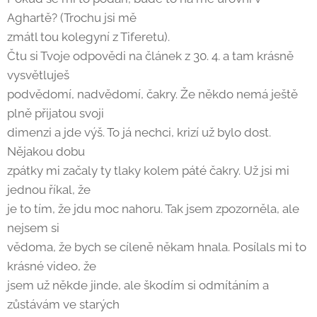
Aghartě? (Trochu jsi mě
zmátl tou kolegyní z Tiferetu).
Čtu si Tvoje odpovědi na článek z 30. 4. a tam krásně
vysvětluješ
podvědomí, nadvědomí, čakry. Že někdo nemá ještě
plně přijatou svoji
dimenzi a jde výš. To já nechci, krizí už bylo dost.
Nějakou dobu
zpátky mi začaly ty tlaky kolem páté čakry. Už jsi mi
jednou říkal, že
je to tím, že jdu moc nahoru. Tak jsem zpozorněla, ale
nejsem si
vědoma, že bych se cíleně někam hnala. Posílals mi to
krásné video, že
jsem už někde jinde, ale škodím si odmítáním a
zůstávám ve starých