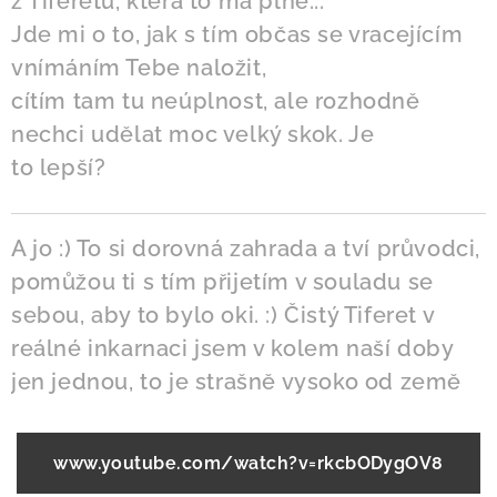
z Tiferetu, která to má plně...
Jde mi o to, jak s tím občas se vracejícím
vnímáním Tebe naložit,
cítím tam tu neúplnost, ale rozhodně
nechci udělat moc velký skok. Je
to lepší?
A jo :) To si dorovná zahrada a tví průvodci,
pomůžou ti s tím přijetím v souladu se
sebou, aby to bylo oki. :) Čistý Tiferet v
reálné inkarnaci jsem v kolem naší doby
jen jednou, to je strašně vysoko od země
www.youtube.com/watch?v=rkcbODygOV8