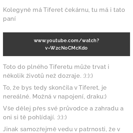
Kolegyně má Tiferet čekárnu, tu má i tato
paní
www.youtube.com/watch?
v=W2cNoCMcKdo
Toto do plného Tiferetu může trvat i
několik životů než dozraje. :):):)
To, že bys tedy skončila v Tiferet, je
nereálné. Možná v napojení, draku:)
Vše dělej přes své průvodce a zahradu a
oni si tě pohlídají. :):):)
Jinak samozřejmě vedu v patrnosti, že v