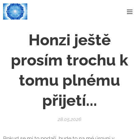
Honzi ještě
prosím trochu k
tomu plnému
přijetí...
28.05.2026
Pokud se mi to podaří, bude to na mé úrovni v