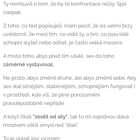
Ty nemluvíš o tom, že by tě konfrontace ničily. Spíš
naopak.
Z toho, co teď popisuješ, mám pocit, že sis velmi brzy
uvědomil, že mezi tím, co vidíš ty, a tím, co jsou lidé
schopni slyšet nebo sdílet, je často velká mezera.
A místo toho, abys před tím utekl, ses do toho
záměrně vystavoval
.
Ne proto, abys změnil druhé, ale abys změnil sebe. Aby
ses stal silnějším, stabilnějším, schopnějším fungovat i
v prostředí, kde víš, že plné porozumění
pravděpodobně nepřijde.
A když říkáš
"zesílil od síly"
, tak to mi najednou dává
mnohem větší smysl než "šílel". 😄
To je úplně jiný význam.