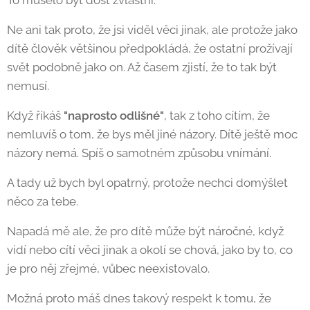
To muselo být dost zvláštní.
Ne ani tak proto, že jsi viděl věci jinak, ale protože jako
dítě člověk většinou předpokládá, že ostatní prožívají
svět podobně jako on. Až časem zjistí, že to tak být
nemusí.
Když říkáš
"naprosto odlišné"
, tak z toho cítím, že
nemluvíš o tom, že bys měl jiné názory. Dítě ještě moc
názory nemá. Spíš o samotném způsobu vnímání.
A tady už bych byl opatrný, protože nechci domýšlet
něco za tebe.
Napadá mě ale, že pro dítě může být náročné, když
vidí nebo cítí věci jinak a okolí se chová, jako by to, co
je pro něj zřejmé, vůbec neexistovalo.
Možná proto máš dnes takový respekt k tomu, že