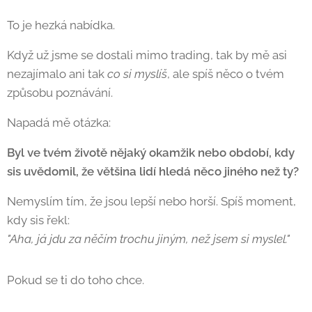
To je hezká nabídka. 🙂
Když už jsme se dostali mimo trading, tak by mě asi
nezajímalo ani tak
co si myslíš
, ale spíš něco o tvém
způsobu poznávání.
Napadá mě otázka:
Byl ve tvém životě nějaký okamžik nebo období, kdy
sis uvědomil, že většina lidí hledá něco jiného než ty?
Nemyslím tím, že jsou lepší nebo horší. Spíš moment,
kdy sis řekl:
"Aha, já jdu za něčím trochu jiným, než jsem si myslel."
Pokud se ti do toho chce. 🙂