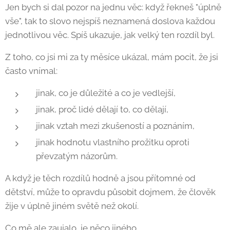
Jen bych si dal pozor na jednu věc: když řekneš "úplně
vše", tak to slovo nejspíš neznamená doslova každou
jednotlivou věc. Spíš ukazuje, jak velký ten rozdíl byl.
Z toho, co jsi mi za ty měsíce ukázal, mám pocit, že jsi
často vnímal:
jinak, co je důležité a co je vedlejší,
jinak, proč lidé dělají to, co dělají,
jinak vztah mezi zkušeností a poznáním,
jinak hodnotu vlastního prožitku oproti
převzatým názorům.
A když je těch rozdílů hodně a jsou přítomné od
dětství, může to opravdu působit dojmem, že člověk
žije v úplně jiném světě než okolí.
Co mě ale zaujalo, je něco jiného.