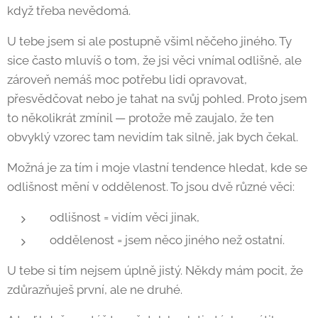
když třeba nevědomá.
U tebe jsem si ale postupně všiml něčeho jiného. Ty
sice často mluvíš o tom, že jsi věci vnímal odlišně, ale
zároveň nemáš moc potřebu lidi opravovat,
přesvědčovat nebo je tahat na svůj pohled. Proto jsem
to několikrát zmínil — protože mě zaujalo, že ten
obvyklý vzorec tam nevidím tak silně, jak bych čekal.
Možná je za tím i moje vlastní tendence hledat, kde se
odlišnost mění v oddělenost. To jsou dvě různé věci:
odlišnost = vidím věci jinak,
oddělenost = jsem něco jiného než ostatní.
U tebe si tím nejsem úplně jistý. Někdy mám pocit, že
zdůrazňuješ první, ale ne druhé.