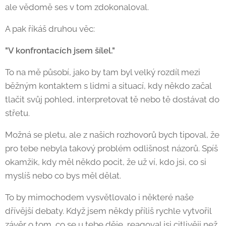
ale vědomě ses v tom zdokonaloval.
A pak říkáš druhou věc:
"V konfrontacích jsem šílel."
To na mě působí, jako by tam byl velký rozdíl mezi
běžným kontaktem s lidmi a situací, kdy někdo začal
tlačit svůj pohled, interpretovat tě nebo tě dostávat do
střetu.
Možná se pletu, ale z našich rozhovorů bych tipoval, že
pro tebe nebyla takový problém odlišnost názorů. Spíš
okamžik, kdy měl někdo pocit, že už ví, kdo jsi, co si
myslíš nebo co bys měl dělat.
To by mimochodem vysvětlovalo i některé naše
dřívější debaty. Když jsem někdy příliš rychle vytvořil
závěr o tom, co se u tebe děje, reagoval jsi citlivěji než