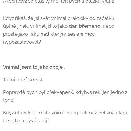
A teď když se ptáš ty mě, tak bych ti otázku vrátil:
Když říkáš, že jsi svět vnímal prakticky od začátku
úplně jinak, vnímal jsi to jako
dar
,
břemeno
, nebo
prostě jako fakt, nad kterým ses ani moc
nepozastavoval? 🙂
Vnímal jsem to jako oboje..
To mi dává smysl.
Popravdě bych byl překvapený, kdybys řekl jen jedno z
toho.
Když člověk od mala vnímá věci jinak než většina okolí,
tak v tom bývá obojí: