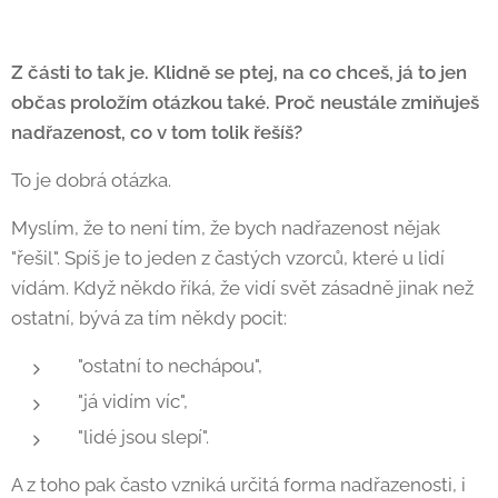
Z části to tak je. Klidně se ptej, na co chceš, já to jen
občas proložím otázkou také. Proč neustále zmiňuješ
nadřazenost, co v tom tolik řešíš?
To je dobrá otázka.
Myslím, že to není tím, že bych nadřazenost nějak
"řešil". Spíš je to jeden z častých vzorců, které u lidí
vídám. Když někdo říká, že vidí svět zásadně jinak než
ostatní, bývá za tím někdy pocit:
"ostatní to nechápou",
"já vidím víc",
"lidé jsou slepí".
A z toho pak často vzniká určitá forma nadřazenosti, i