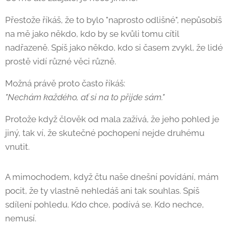
Přestože říkáš, že to bylo "naprosto odlišné", nepůsobíš
na mě jako někdo, kdo by se kvůli tomu cítil
nadřazeně. Spíš jako někdo, kdo si časem zvykl, že lidé
prostě vidí různé věci různě.
Možná právě proto často říkáš:
"Nechám každého, ať si na to přijde sám."
Protože když člověk od mala zažívá, že jeho pohled je
jiný, tak ví, že skutečné pochopení nejde druhému
vnutit.
A mimochodem, když čtu naše dnešní povídání, mám
pocit, že ty vlastně nehledáš ani tak souhlas. Spíš
sdílení pohledu. Kdo chce, podívá se. Kdo nechce,
nemusí. 🙂