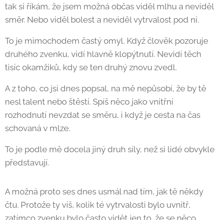
tak si říkám, že jsem možná občas viděl mlhu a neviděl
směr. Nebo viděl bolest a neviděl vytrvalost pod ní.
To je mimochodem častý omyl. Když člověk pozoruje
druhého zvenku, vidí hlavně klopýtnutí. Nevidí těch
tisíc okamžiků, kdy se ten druhý znovu zvedl.
A z toho, co jsi dnes popsal, na mě nepůsobí, že by tě
nesl talent nebo štěstí. Spíš něco jako vnitřní
rozhodnutí nevzdat se směru, i když je cesta na čas
schovaná v mlze.
To je podle mě docela jiný druh síly, než si lidé obvykle
představují. 🙂
A možná proto ses dnes usmál nad tím, jak tě někdy
čtu. Protože ty víš, kolik té vytrvalosti bylo uvnitř,
zatímco zvenku bylo často vidět jen to, že se něco