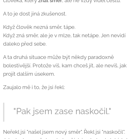
člověka, který
znal směr
, ale ne vždy viděl cestu.
A to je dost jiná zkušenost.
Když člověk nezná směr, tápe.
Když zná směr, ale je v mlze, tak netápe. Jen nevidí
daleko před sebe.
A ta druhá situace může být někdy paradoxně
bolestivější. Protože víš, kam chceš jít, ale nevíš, jak
projít dalším úsekem.
Zaujalo mě i to, že jsi řekl:
"Pak jsem zase naskočil."
Neřekl jsi "našel jsem nový směr". Řekl jsi "naskočil".