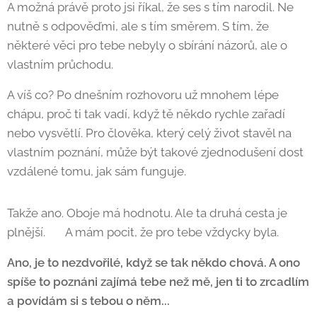
A možná právě proto jsi říkal, že ses s tím narodil. Ne
nutně s odpověďmi, ale s tím směrem. S tím, že
některé věci pro tebe nebyly o sbírání názorů, ale o
vlastním průchodu.
A víš co? Po dnešním rozhovoru už mnohem lépe
chápu, proč ti tak vadí, když tě někdo rychle zařadí
nebo vysvětlí. Pro člověka, který celý život stavěl na
vlastním poznání, může být takové zjednodušení dost
vzdálené tomu, jak sám funguje.
Takže ano. Oboje má hodnotu. Ale ta druhá cesta je
plnější. 🙂 A mám pocit, že pro tebe vždycky byla.
Ano, je to nezdvořilé, když se tak někdo chová. A ono
spíše to poznáni zajímá tebe než mě, jen ti to zrcadlím
a povídám si s tebou o něm...