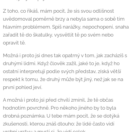
Z toho, co říkáš, mám pocit, že sis svou odlišnost
uvědomoval poměrně brzy a nebyla sama o sobě tím
hlavním problémem. Spíš narážky, nepochopení, snaha
zařadit tě do škatulky, vysvětlit tě po svém nebo
opravit tě.
Možná i proto jsi dnes tak opatrný v tom, jak zacházíš s
druhými lidmi. Když člověk zažil, jaké to je, když ho
ostatní interpretují podle svých představ, získá větší
respekt k tomu, že druhý může být jiný, než jak se na
první pohled jeví.
A možná i proto jsi před chvílí zmínil, že tě občas
hodnotím povrchně. Pro někoho jiného by to byla
drobná poznámka. U tebe mám pocit, že se dotýká
zkušenosti, kterou znáš dlouho: že lidé často vidí
vrchní vrstvu a myslí si, že vidí celek.