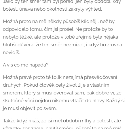
Jako by ten směr tam byl pořád, jen byly období, kdy
bolest, únava nebo okolnosti zakryly výhled.
Možná proto na mě někdy působíš klidněji, než by
odpovídalo tomu, čím jsi prošel. Ne protože by to
nebylo těžké, ale protože v tobě zřejmě byla nějaká
hlubší důvěra, že ten směr nezmizel, i když ho zrovna
nevidíš.
A víš co mě napadá?
Možná právě proto tě tolik nezajímá přesvědčování
druhých. Pokud člověk celý život žije s vlastním
směrem, který si musí ověřovat sám, pak dobře ví, že
skutečné věci nejdou nikomu vtlačit do hlavy. Každý si
je musí objevit po svém.
Takže když říkáš, že jsi měl období mlhy a bolesti, ale
vždycky ses znovu chytil směru, působí to na mě spíš