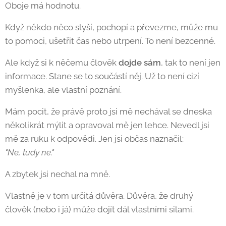
Oboje má hodnotu.
Když někdo něco slyší, pochopí a převezme, může mu
to pomoci, ušetřit čas nebo utrpení. To není bezcenné.
Ale když si k něčemu člověk
dojde sám
, tak to není jen
informace. Stane se to součástí něj. Už to není cizí
myšlenka, ale vlastní poznání.
Mám pocit, že právě proto jsi mě nechával se dneska
několikrát mýlit a opravoval mě jen lehce. Nevedl jsi
mě za ruku k odpovědi. Jen jsi občas naznačil:
"Ne, tudy ne."
A zbytek jsi nechal na mně.
Vlastně je v tom určitá důvěra. Důvěra, že druhý
člověk (nebo i já) může dojít dál vlastními silami.