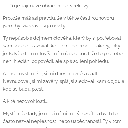
😄 To je zajímavé obrácení perspektivy.
Protože máš asi pravdu, že v téhle části rozhovoru
jsem byl zvědavější já než ty.
Ty nepůsobíš dojmem člověka, který by si potřeboval
sám sobě dokazovat, kdo je nebo proč je takový, jaký
je. Když o tom mluvíš, mám často pocit, že to pro tebe
není hledání odpovědi, ale spíš sdílení pohledu.
A ano, myslím, že jsi mi dnes hlavně zrcadlil.
Nevnucoval jsi mi závěry, spíš jsi sledoval, kam dojdu a
kde se budu plést. 😄
A k té nezdvořilosti...
Myslím, že tady je mezi námi malý rozdíl. Já bych to
často nazval nepřesností nebo uspěchaností. Ty v tom