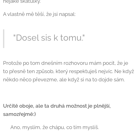
nějaké škatulky. 🙂
A vlastně mě těší, že jsi napsal:
"Dosel sis k tomu."
Protože po tom dnešním rozhovoru mám pocit, že je
to přesně ten způsob, který respektuješ nejvíc. Ne když
někdo něco převezme, ale když si na to dojde sám. 🙂
Určitě oboje, ale ta druhá možnost je plnější,
samozřejmě:)
🙂 Ano, myslím, že chápu, co tím myslíš.