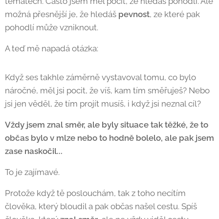
tématech. Často jsem měl pocit, že hledáš pohodlí. Ale
možná přesnější je, že hledáš
pevnost
, ze které pak
pohodlí může vzniknout.
A teď mě napadá otázka:
Když ses takhle záměrně vystavoval tomu, co bylo
náročné, měl jsi pocit, že víš, kam tím směřuješ? Nebo
jsi jen věděl, že tím projít musíš, i když jsi neznal cíl? 🙂
Vždy jsem znal směr, ale byly situace tak těžké, že to
občas bylo v mlze nebo to hodně bolelo, ale pak jsem
zase naskočil...
To je zajímavé.
Protože když tě poslouchám, tak z toho necítím
člověka, který bloudil a pak občas našel cestu. Spíš