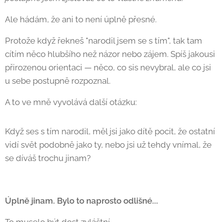
Ale hádám, že ani to není úplně přesné. 😄
Protože když řekneš "narodil jsem se s tím", tak tam
cítím něco hlubšího než názor nebo zájem. Spíš jakousi
přirozenou orientaci — něco, co sis nevybral, ale co jsi
u sebe postupně rozpoznal.
A to ve mně vyvolává další otázku:
Když ses s tím narodil, měl jsi jako dítě pocit, že ostatní
vidí svět podobně jako ty, nebo jsi už tehdy vnímal, že
se díváš trochu jinam? 🙂
Úplně jinam. Bylo to naprosto odlišné...