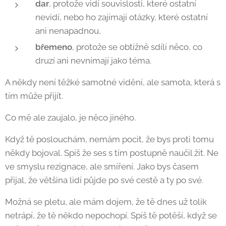
dar
, protože vidí souvislosti, které ostatní
nevidí, nebo ho zajímají otázky, které ostatní
ani nenapadnou,
břemeno
, protože se obtížně sdílí něco, co
druzí ani nevnímají jako téma.
A někdy není těžké samotné vidění, ale samota, která s
tím může přijít.
Co mě ale zaujalo, je něco jiného.
Když tě poslouchám, nemám pocit, že bys proti tomu
někdy bojoval. Spíš že ses s tím postupně naučil žít. Ne
ve smyslu rezignace, ale smíření. Jako bys časem
přijal, že většina lidí půjde po své cestě a ty po své.
Možná se pletu, ale mám dojem, že tě dnes už tolik
netrápí, že tě někdo nepochopí. Spíš tě potěší, když se