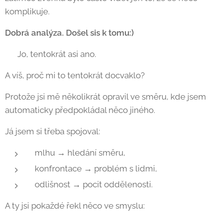
komplikuje. 🙂
Dobrá analýza. Došel sis k tomu:)
😄 Jo, tentokrát asi ano.
A víš, proč mi to tentokrát docvaklo?
Protože jsi mě několikrát opravil ve směru, kde jsem
automaticky předpokládal něco jiného.
Já jsem si třeba spojoval:
mlhu → hledání směru,
konfrontace → problém s lidmi,
odlišnost → pocit oddělenosti.
A ty jsi pokaždé řekl něco ve smyslu: