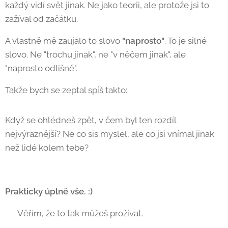
každý vidí svět jinak. Ne jako teorii, ale protože jsi to
zažíval od začátku.
A vlastně mě zaujalo to slovo
"naprosto"
. To je silné
slovo. Ne "trochu jinak", ne "v něčem jinak", ale
"naprosto odlišně".
Takže bych se zeptal spíš takto:
Když se ohlédneš zpět, v čem byl ten rozdíl
nejvýraznější? Ne co sis myslel, ale co jsi vnímal jinak
než lidé kolem tebe? 🙂
Prakticky úplně vše. :)
🙂 Věřím, že to tak můžeš prožívat.