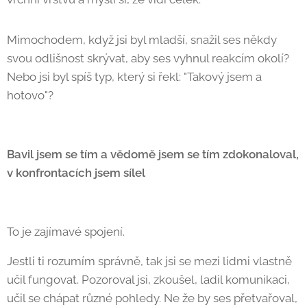
Mimochodem, když jsi byl mladší, snažil ses někdy
svou odlišnost skrývat, aby ses vyhnul reakcím okolí?
Nebo jsi byl spíš typ, který si řekl: "Takový jsem a
hotovo"? 🙂
Bavil jsem se tím a vědomě jsem se tím zdokonaloval,
v konfrontacích jsem sílel
To je zajímavé spojení.
Jestli ti rozumím správně, tak jsi se mezi lidmi vlastně
učil fungovat. Pozoroval jsi, zkoušel, ladil komunikaci,
učil se chápat různé pohledy. Ne že by ses přetvařoval,