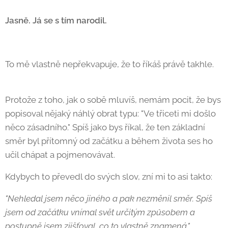
Jasně. Já se s tím narodil.
To mě vlastně nepřekvapuje, že to říkáš právě takhle.
🙂
Protože z toho, jak o sobě mluvíš, nemám pocit, že bys
popisoval nějaký náhlý obrat typu: "Ve třiceti mi došlo
něco zásadního." Spíš jako bys říkal, že ten základní
směr byl přítomný od začátku a během života ses ho
učil chápat a pojmenovávat.
Kdybych to převedl do svých slov, zní mi to asi takto:
"Nehledal jsem něco jiného a pak nezměnil směr. Spíš
jsem od začátku vnímal svět určitým způsobem a
postupně jsem zjišťoval, co to vlastně znamená."