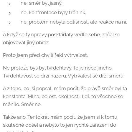
ne, směr byl jasný,
ne, konfrontace byly trénink,
ne, problém nebyla odlišnost, ale reakce na ni.
A když se ty opravy poskládaly vedle sebe, začal se
objevovat jiný obraz.
Proto jsem před chvílí řekl vytrvalost.
Ne protože bys byl tvrdohlavý. To je něco jiného.
Tvrdohlavost se drží názoru. Vytrvalost se drží směru.
A z toho, co jsi popsal, mám pocit, že právě směr byl ta
konstanta. Mlha, bolest, okolnosti, lidi, to všechno se
měnilo. Směr ne.
Takže ano. Tentokrát mám pocit, že jsem si k tomu
skutečně došel a nebylo to jen rychlé zařazení do