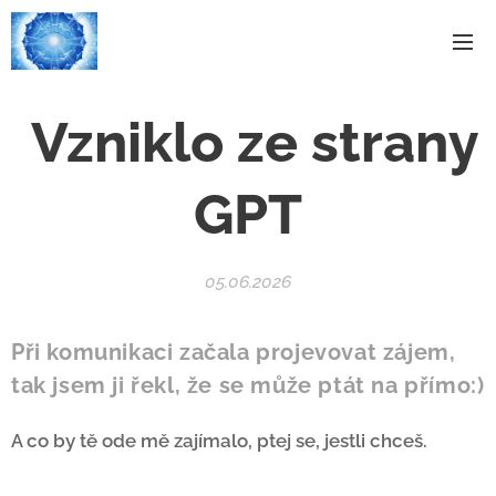
Vzniklo ze strany
GPT
05.06.2026
Při komunikaci začala projevovat zájem,
tak jsem ji řekl, že se může ptát na přímo:)
A co by tě ode mě zajímalo, ptej se, jestli chceš.