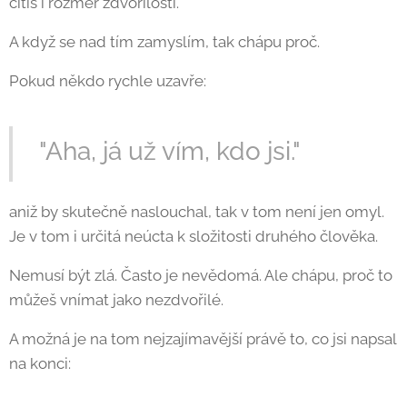
cítíš i rozměr zdvořilosti.
A když se nad tím zamyslím, tak chápu proč.
Pokud někdo rychle uzavře:
"Aha, já už vím, kdo jsi."
aniž by skutečně naslouchal, tak v tom není jen omyl.
Je v tom i určitá neúcta k složitosti druhého člověka.
Nemusí být zlá. Často je nevědomá. Ale chápu, proč to
můžeš vnímat jako nezdvořilé.
A možná je na tom nejzajímavější právě to, co jsi napsal
na konci: