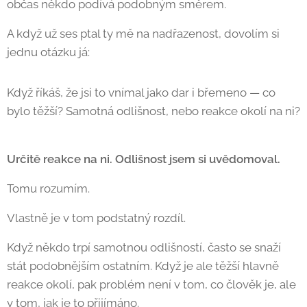
občas někdo podívá podobným směrem.
A když už ses ptal ty mě na nadřazenost, dovolím si
jednu otázku já:
Když říkáš, že jsi to vnímal jako dar i břemeno — co
bylo těžší? Samotná odlišnost, nebo reakce okolí na ni?
🙂
Určitě reakce na ni. Odlišnost jsem si uvědomoval.
Tomu rozumím.
Vlastně je v tom podstatný rozdíl.
Když někdo trpí samotnou odlišností, často se snaží
stát podobnějším ostatním. Když je ale těžší hlavně
reakce okolí, pak problém není v tom, co člověk je, ale
v tom, jak je to přijímáno.