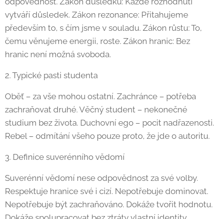
odpovědnost. Zákon důsledku: Každé rozhodnutí
vytváří důsledek. Zákon rezonance: Přitahujeme
především to, s čím jsme v souladu. Zákon růstu: To,
čemu věnujeme energii, roste. Zákon hranic: Bez
hranic není možná svoboda.
2. Typické pasti studenta
Oběť – za vše mohou ostatní. Zachránce – potřeba
zachraňovat druhé. Věčný student – nekonečné
studium bez života. Duchovní ego – pocit nadřazenosti.
Rebel – odmítání všeho pouze proto, že jde o autoritu.
3. Definice suverénního vědomí
Suverénní vědomí nese odpovědnost za své volby.
Respektuje hranice své i cizí. Nepotřebuje dominovat.
Nepotřebuje být zachraňováno. Dokáže tvořit hodnotu.
Dokáže spolupracovat bez ztráty vlastní identity.