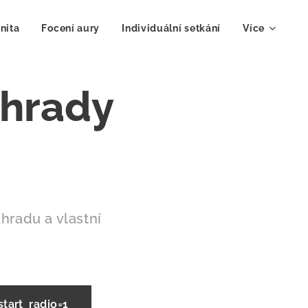
nita
Focení aury
Individuální setkání
Více
ahrady
hradu a vlastní
art_radio=1