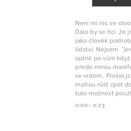
Není mi nic ve stv
Dalo by se říci ,že
jako člověk podro
lidství. Nejsem "je
úplně po vůni když 
přede mnou manife
se vrátím.. Prošel 
mohou růst zpět do 
tuto možnost použít
0:00:- 0:23