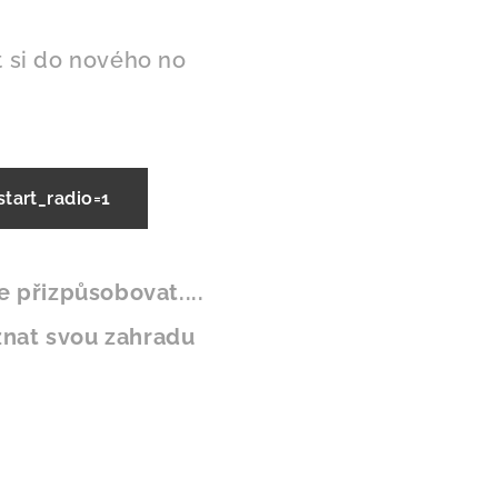
t si do nového no
art_radio=1
e přizpůsobovat....
nat svou zahradu