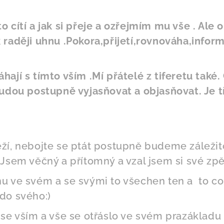
 cítí a jak si přeje a ozřejmím mu vše . Ale
 raději uhnu .Pokora,přijetí,rovnováha,infor
hají s tímto vším .Mí přátelé z tiferetu také
budou postupně vyjasňovat a objasňovat. Je 
ží, nebojte se ptát postupně budeme záležit
Jsem věčný a přítomný a vzal jsem si své zpě
u ve svém a se svými to všechen ten a to c
do svého:)
 se vším a vše se otřáslo ve svém prazákladu 