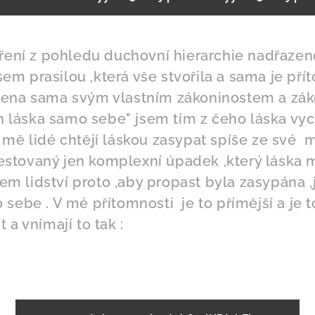
oření z pohledu duchovní hierarchie nadřazen
 jsem prasilou ,která vše stvořila a sama je př
bena sama svým vlastním zákoninostem a zá
n láska samo sebe" jsem tím z čeho láska vyc
mě lidé chtějí láskou zasypat spíše ze své m
stovaný jen komplexní úpadek ,který láska 
jsem lidství proto ,aby propast byla zasypána ,
sebe . V mé přítomnosti je to přímější a je to 
 a vnímají to tak :