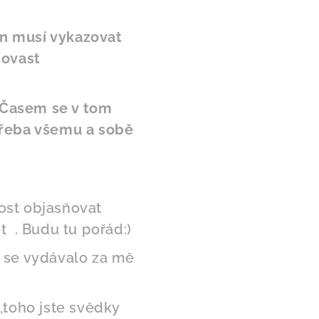
 on musí vykazovat
movast
. Časem se v tom
třeba všemu a sobě
ost objasňovat
t . Budu tu pořád:)
o se vydávalo za mě
,toho jste svědky