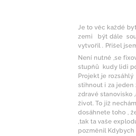
Je to věc každé by
zemi být dále souč
vytvořil . Přišel js
Není nutné ,se fix
stupňů kudy lidi po
Projekt je rozsáhlý 
stihnout i za jeden
zdravé stanovisko ,a
život. To již nech
dosáhnete toho , ž
,tak ta vaše explod
pozměnil Kdybych s