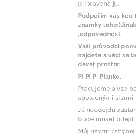
připravena ju.
Podpořím vás kdo to
známky toho:)Jinak
,odpovědnost.
Vaši průvodci pomá
najdete a věci se 
dávat prostor....
Pi Pi Pi Pianko.
Pracujeme a vše bě
společnými silami. 
Já neodejdu zůstan
bude muset odejít 
Můj návrat zahýbal