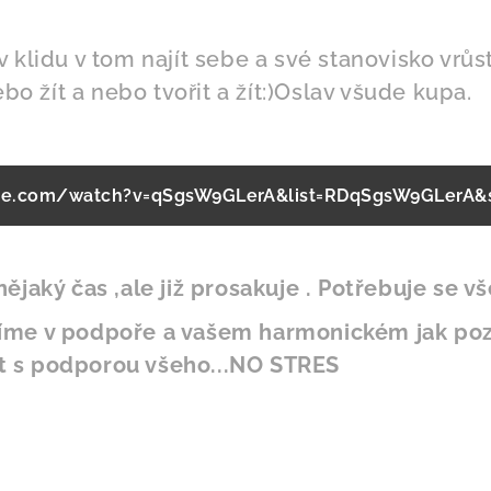
 klidu v tom najít sebe a své stanovisko vrůs
ebo žít a nebo tvořit a žít:)Oslav všude kupa.
e.com/watch?v=qSgsW9GLerA&list=RDqSgsW9GLerA&st
ějaký čas ,ale již prosakuje . Potřebuje se vš
íme v podpoře a vašem harmonickém jak poz
řit s podporou všeho...NO STRES