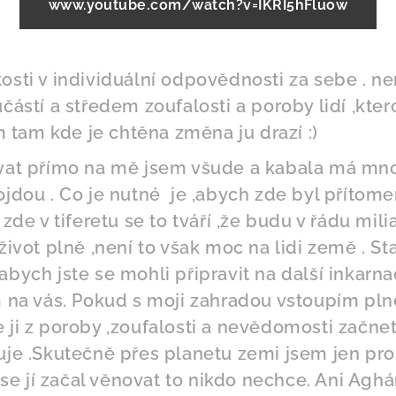
www.youtube.com/watch?v=IKRI5hFluow
tosti v individuální odpovědnosti za sebe . 
ástí a středem zoufalosti a poroby lidí ,kter
em tam kde je chtěna změna ju drazí :)
ovat přímo na mě jsem všude a kabala má mn
jdou . Co je nutné je ,abych zde byl přítome
zde v tiferetu se to tváří ,že budu v řádu mili
 život plně ,není to však moc na lidi země . S
bych jste se mohli připravit na další inkarnace
ám na vás. Pokud s moji zahradou vstoupím pl
e ji z poroby ,zoufalosti a nevědomosti začne
uje .Skutečně přes planetu zemi jsem jen proš
e jí začal věnovat to nikdo nechce. Ani Aghár