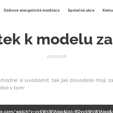
Dálkové energetické meditace
Společné akce
Komu
ek k modelu z
11.02.2026
 vhodné si uvědomit tak jak dovedete moji za
ebe v tom:
e.com/watch?v=yy6W5WIAjqo&list=RDyy6W5WIAjqo&st