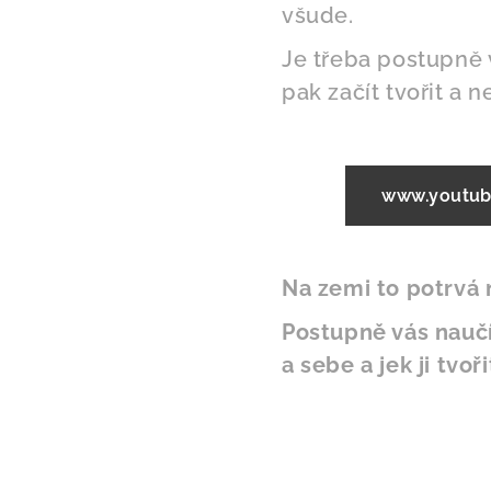
všude.
Je třeba postupně v
pak začít tvořit a n
www.youtub
Na zemi to potrvá n
Postupně vás nauč
a sebe a jek ji tvo