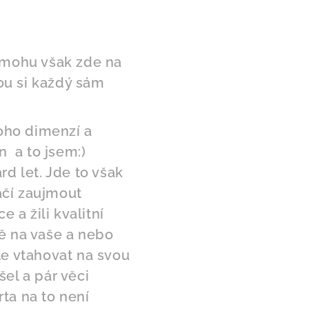
nemohu však zde na
ou si každý sám
oho dimenzí a
n a to jsem:)
ard let. Jde to však
tačí zaujmout
 a žili kvalitní
ně na vaše a nebo
te vtahovat na svou
el a pár věci
ta na to není