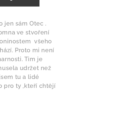
o jen sám Otec .
ítomna ve stvoření
koninostem všeho
hází. Proto mi není
arnosti. Tim je
musela udržet než
jsem tu a lidé
pro ty ,kteří chtějí