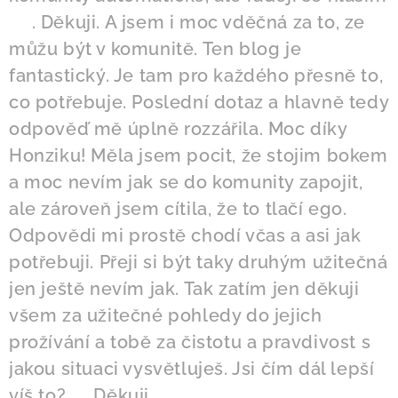
😁. Děkuji. A jsem i moc vděčná za to, ze
můžu být v komunitě. Ten blog je
fantastický. Je tam pro každého přesně to,
co potřebuje. Poslední dotaz a hlavně tedy
odpověď mě úplně rozzářila. Moc díky
Honziku! Měla jsem pocit, že stojim bokem
a moc nevím jak se do komunity zapojit,
ale zároveň jsem cítila, že to tlačí ego.
Odpovědi mi prostě chodí včas a asi jak
potřebuji. Přeji si být taky druhým užitečná
jen ještě nevím jak. Tak zatím jen děkuji
všem za užitečné pohledy do jejich
prožívání a tobě za čistotu a pravdivost s
jakou situaci vysvětluješ. Jsi čím dál lepší
víš to? 🥰Děkuji