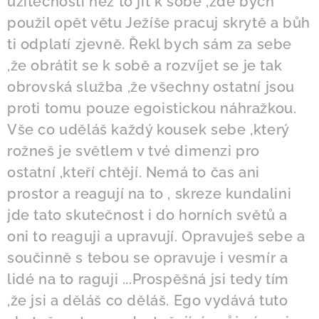
užitečnosti než to jít k sobě ,zde bych
použil opět větu Ježíše pracuj skrytě a bůh
ti odplatí zjevně. Řekl bych sám za sebe
,že obrátit se k sobě a rozvíjet se je tak
obrovská služba ,že všechny ostatní jsou
proti tomu pouze egoistickou náhražkou.
Vše co uděláš každý kousek sebe ,který
rožneš je světlem v tvé dimenzi pro
ostatní ,kteří chtějí. Nemá to čas ani
prostor a reagují na to , skreze kundalini
jde tato skutečnost i do horních světů a
oni to reaguji a upravují. Opravuješ sebe a
součinně s tebou se opravuje i vesmír a
lidé na to raguji ...Prospěšná jsi tedy tím
,že jsi a děláš co děláš. Ego vydává tuto