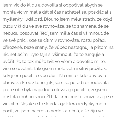
jsem víc do klidu a dovolila si odpočívat abych se
mohla víc vnímat a dát si čas nacházet se, poskládat si
myšlenky i události. Dlouho jsem měla strach, ze když
budu v klidu ve své rovnováze, ze to znamená, že se
nebudu posouvat. Teď jsem měla čas si všimnout, že
ve své práci, kde se cítím v rovnováze, rostu pořád,
přirozeně, beze snahy, že vůbec nestagnuji a přitom na
nic netlačím. Bylo fajn si všimnout, že to funguje a
uvěřit, že to tak může být ve všem a dovolilo mi to,
více se uvolnit. Také jsem měla velmi silný prožitek,
kdy jsem pocítila svou duši. Na místě, kde dřív byla
obrovská křeč z toho, jak jsem se pořád rozhodovala
proti sobě byla najednou úleva a já pocítila, že jsem
dostala druhou šanci ŽÍT. Ta křeč prostě zmizela a já se
víc cítím.Nějak se to skládá a já která vždycky měla
pocit, že jsem naprosto nedostatečná, a že žiju ve