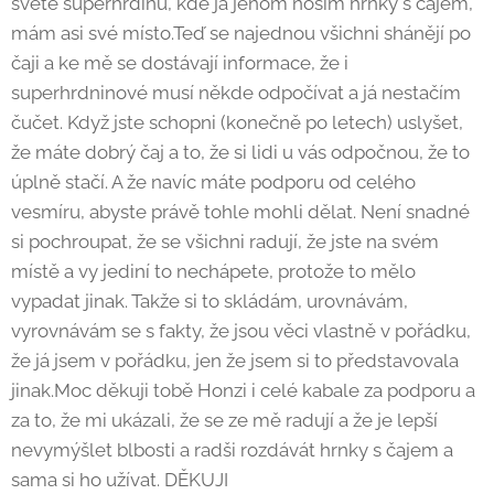
světě superhrdinů, kde já jenom nosím hrnky s čajem,
mám asi své místo.Teď se najednou všichni shánějí po
čaji a ke mě se dostávají informace, že i
superhrdninové musí někde odpočívat a já nestačím
čučet. Když jste schopni (konečně po letech) uslyšet,
že máte dobrý čaj a to, že si lidi u vás odpočnou, že to
úplně stačí. A že navíc máte podporu od celého
vesmíru, abyste právě tohle mohli dělat. Není snadné
si pochroupat, že se všichni radují, že jste na svém
místě a vy jediní to nechápete, protože to mělo
vypadat jinak. Takže si to skládám, urovnávám,
vyrovnávám se s fakty, že jsou věci vlastně v pořádku,
že já jsem v pořádku, jen že jsem si to představovala
jinak.Moc děkuji tobě Honzi i celé kabale za podporu a
za to, že mi ukázali, že se ze mě radují a že je lepší
nevymýšlet blbosti a radši rozdávát hrnky s čajem a
sama si ho užívat. DĚKUJI