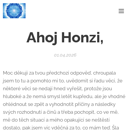
Ahoj Honzi,
01.04.2026
Moc děkuji za tvou předchozí odpověď, chroupala
jsem to tu a pomohlo mi to, uvědomit si řadu věcí, že
některé věci se nedají hned vyřešit, protože jsou
hluboké a že nemá smysl letět kupředu, ale je vhodné
ohlédnout se zpět a vyhodnotit příčiny a následky
svých rozhodnutí a činů a třeba pochopit, co ve mě,
mě do těch situací a mého opakující se neštěstí
dostalo, pak jsem víc vděčná za to, co mám teď. Šla