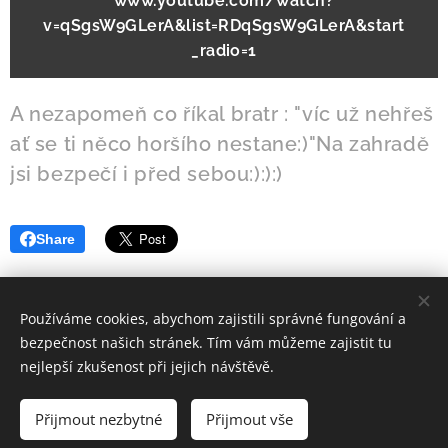
www.youtube.com/watch?
v=qSgsW9GLerA&list=RDqSgsW9GLerA&start
_radio=1
A nezapomeň co říkal bratr : "víc už nehřeš
ať se ti něco horšího nestane:)"Na zahradě
jsi bezpečí i před sebou:):):)
Share
Používáme cookies, abychom zajistili správné fungování a
bezpečnost našich stránek. Tím vám můžeme zajistit tu
nejlepší zkušenost při jejich návštěvě.
© 2021 Všechna práva vyhrazena
Přijmout nezbytné
samanismus.com
Přijmout vše
Cookies