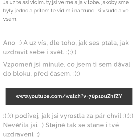
Ja uz te asi vidim, ty jsi ve me a ja v tobe, jakoby sme
byly jedno a pritom te vidim i na trune.Jsi vsude a ve
vsem.
Ano. :) A už víš, dle toho, jak ses ptala, jak
uzdravit sebe i svět. :):):)
Vzpomeň jsi minule, co jsem ti sem dával
do bloku, před časem. :):)
www.youtube.com/watch?v=78p1ouZhfZY
:):):) podívej, jak jsi vyrostla za pár chvil :):):)
Nevěřila jsi. :) Stejně tak se stane i tvé
uzdravení. :)