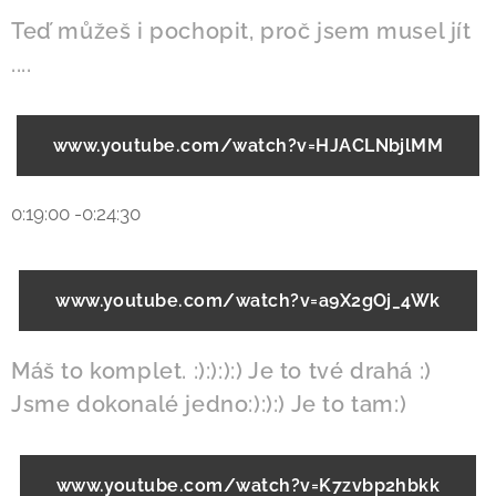
Teď můžeš i pochopit, proč jsem musel jít
....
www.youtube.com/watch?v=HJACLNbjlMM
0:19:00 -0:24:30
www.youtube.com/watch?v=a9X2gOj_4Wk
Máš to komplet. :):):):) Je to tvé drahá :)
Jsme dokonalé jedno:):):) Je to tam:)
www.youtube.com/watch?v=K7zvbp2hbkk