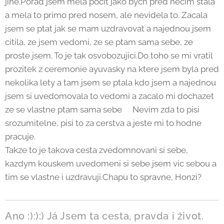
jine.Porad jsem mela pocit jako bych pred necim stala
a mela to primo pred nosem, ale nevidela to. Zacala
jsem se ptat jak se mam uzdravovat a najednou jsem
citila, ze jsem vedomi, ze se ptam sama sebe, ze
proste jsem. To je tak osvobozujici.Do toho se mi vratil
prozitek z ceremonie ayuvasky na ktere jsem byla pred
nekolika lety a tam jsem se ptala kdo jsem a najednou
jsem si uvedomovala to vedomi a zacalo mi dochazet
ze se vlastne ptam sama sebe🙂Nevim zda to pisi
srozumitelne, pisi to za cerstva a jeste mi to hodne
pracuje.
Takze to je takova cesta zvedomnovani si sebe,
kazdym kouskem uvedomeni si sebe jsem vic sebou a
tim se vlastne i uzdravuji.Chapu to spravne, Honzi?
Ano :):):) Já Jsem ta cesta, pravda i život.