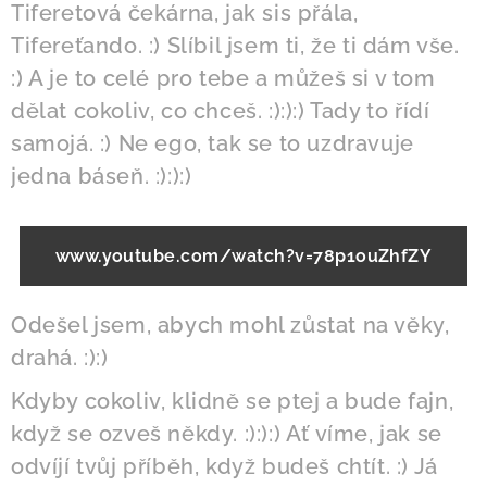
Tiferetová čekárna, jak sis přála,
Tifereťando. :) Slíbil jsem ti, že ti dám vše.
:) A je to celé pro tebe a můžeš si v tom
dělat cokoliv, co chceš. :):):) Tady to řídí
samojá. :) Ne ego, tak se to uzdravuje
jedna báseň. :):):)
www.youtube.com/watch?v=78p1ouZhfZY
Odešel jsem, abych mohl zůstat na věky,
drahá. :):)
Kdyby cokoliv, klidně se ptej a bude fajn,
když se ozveš někdy. :):):) Ať víme, jak se
odvíjí tvůj příběh, když budeš chtít. :) Já