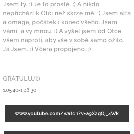
Jsem ty. :) Je to prosté. :) A nikdo
nepřichází k Otci než skrze mě. :) Jsem alfa
a omega, počátek i konec všeho. Jsem
vámi a vy mnou. :) A vyšel jsem od Otce
všem naproti, aby vše v sobě samo ožilo.
Já Jsem. :) Včera propojeno. :)
GRATULUJI:)
1.05:40-1:08 30
www.youtube.com/watch?v=a9X2gOj_4Wk