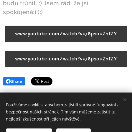
budu trůnit. :) Jsem rád, že jsi
spokojená:):):)
www.youtube.com/watch?v=78p1ouZhfZY
www.youtube.com/watch?v=78p1ouZhfZY
Share
Používáme cookies, abychom zajistili správné fungování a
bezpečnost našich stránek. Tím vám můžeme zajistit tu
nejlepší zkušenost při jejich návštěvě.
© 2021 Všechna práva vyhrazena