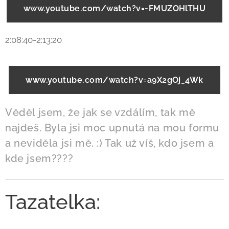
www.youtube.com/watch?v=-FMUZOHlTHU
2:08:40-2:13:20
www.youtube.com/watch?v=a9X2gOj_4Wk
Věděl jsem, že jak se vzdálím, tak mě
najdeš. Byla jsi moc upnutá na mou formu
a neviděla jsi mě. :) Tak už víš, kdo jsem a
kde jsem????
Tazatelka: