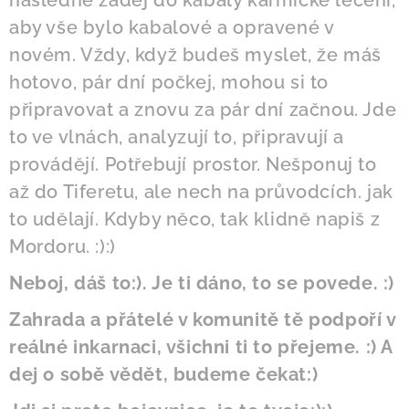
následně zadej do kabaly karmické léčení,
aby vše bylo kabalové a opravené v
novém. Vždy, když budeš myslet, že máš
hotovo, pár dní počkej, mohou si to
připravovat a znovu za pár dní začnou. Jde
to ve vlnách, analyzují to, připravují a
provádějí. Potřebují prostor. Nešponuj to
až do Tiferetu, ale nech na průvodcích. jak
to udělají. Kdyby něco, tak klidně napiš z
Mordoru. :):)
Neboj, dáš to:). Je ti dáno, to se povede. :)
Zahrada a přátelé v komunitě tě podpoří v
reálné inkarnaci, všichni ti to přejeme. :) A
dej o sobě vědět, budeme čekat:)