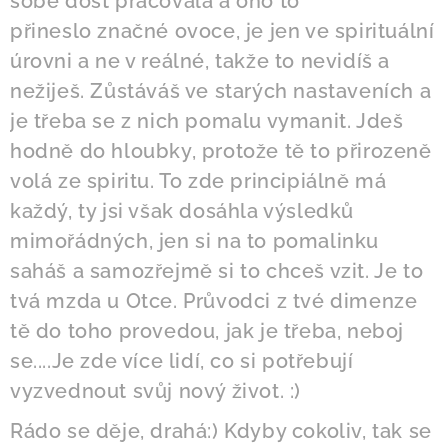
sobě dost pracovala a ono to
přineslo značné ovoce, je jen ve spirituální
úrovni a ne v reálné, takže to nevidíš a
nežiješ. Zůstáváš ve starých nastaveních a
je třeba se z nich pomalu vymanit. Jdeš
hodně do hloubky, protože tě to přirozeně
volá ze spiritu. To zde principiálně má
každý, ty jsi však dosáhla výsledků
mimořádných, jen si na to pomalinku
saháš a samozřejmě si to chceš vzit. Je to
tvá mzda u Otce. Průvodci z tvé dimenze
tě do toho provedou, jak je třeba, neboj
se....Je zde více lidí, co si potřebují
vyzvednout svůj nový život. :)
Rádo se děje, drahá:) Kdyby cokoliv, tak se