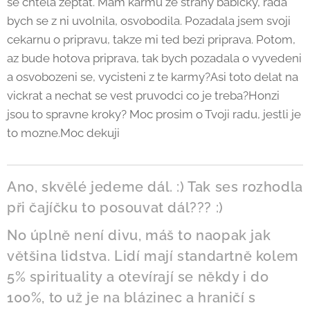
se chtela zeptat. Mam karmu ze strany babicky, rada
bych se z ni uvolnila, osvobodila. Pozadala jsem svoji
cekarnu o pripravu, takze mi ted bezi priprava. Potom,
az bude hotova priprava, tak bych pozadala o vyvedeni
a osvobozeni se, vycisteni z te karmy?Asi toto delat na
vickrat a nechat se vest pruvodci co je treba?Honzi
jsou to spravne kroky? Moc prosim o Tvoji radu, jestli je
to mozne.Moc dekuji🙂
Ano, skvělé jedeme dál. :) Tak ses rozhodla
při čajíčku to posouvat dál??? :)
No úplně není divu, máš to naopak jak
většina lidstva. Lidí mají standartně kolem
5% spirituality a otevírají se někdy i do
100%, to už je na blázinec a hraničí s