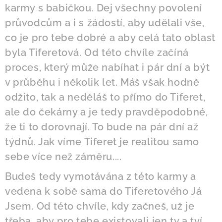
karmy s babičkou. Dej všechny povolení
průvodcům a i s žádostí, aby udělali vše,
co je pro tebe dobré a aby celá tato oblast
byla Tiferetová. Od této chvíle začíná
proces, který může nabíhat i pár dní a být
v průběhu i několik let. Máš však hodně
odžito, tak a neděláš to přímo do Tiferet,
ale do čekárny a je tedy pravděpodobné,
že ti to dorovnají. To bude na pár dní až
týdnů. Jak víme Tiferet je realitou samo
sebe více než záměru....
Budeš tedy vymotávána z této karmy a
vedena k sobě sama do Tiferetového Já
Jsem. Od této chvíle, kdy začneš, už je
třeba, aby pro tebe existovali jen ty a tví