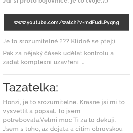
Jdi si proto bojovnice, je to tvoje:):)
www.youtube.com/watch?v=mdFudLPyqng
Je to srozumitelné ??? Klidně se ptej:)
Pak za nějaký čásek udělat kontrolu a
zadat komplexní uzavření ...
Tazatelka:
Honzi, je to srozumitelne. Krasne jsi mi to
vysvetlil a popsal. To jsem
potrebovala.Velmi moc Ti za to dekuji.
Jsem s toho, az dojata a citim obrovskou