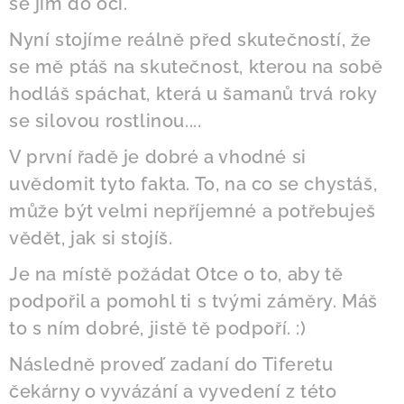
se jím do očí.
Nyní stojíme reálně před skutečností, že
se mě ptáš na skutečnost, kterou na sobě
hodláš spáchat, která u šamanů trvá roky
se silovou rostlinou....
V první řadě je dobré a vhodné si
uvědomit tyto fakta. To, na co se chystáš,
může být velmi nepříjemné a potřebuješ
vědět, jak si stojíš.
Je na místě požádat Otce o to, aby tě
podpořil a pomohl ti s tvými záměry. Máš
to s ním dobré, jistě tě podpoří. :)
Následně proveď zadaní do Tiferetu
čekárny o vyvázání a vyvedení z této