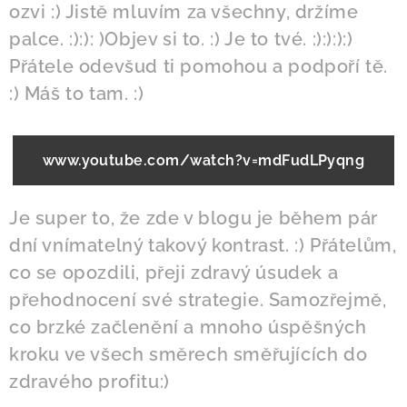
ozvi :) Jistě mluvím za všechny, držíme
palce. :):): )Objev si to. :) Je to tvé. :):):):)
Přátele odevšud ti pomohou a podpoří tě.
:) Máš to tam. :)
www.youtube.com/watch?v=mdFudLPyqng
Je super to, že zde v blogu je během pár
dní vnímatelný takový kontrast. :) Přátelům,
co se opozdili, přeji zdravý úsudek a
přehodnocení své strategie. Samozřejmě,
co brzké začlenění a mnoho úspěšných
kroku ve všech směrech směřujících do
zdravého profitu:)