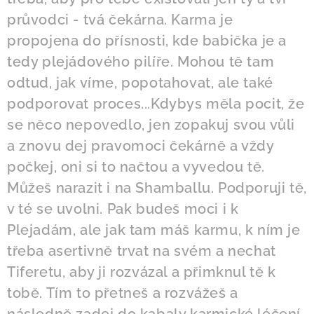
průvodci - tvá čekárna. Karma je
propojena do přísnosti, kde babička je a
tedy plejádového pilíře. Mohou tě tam
odtud, jak víme, popotahovat, ale také
podporovat proces...Kdybys měla pocit, že
se něco nepovedlo, jen zopakuj svou vůli
a znovu dej pravomoci čekárně a vždy
počkej, oni si to načtou a vyvedou tě.
Můžeš narazit i na Shamballu. Podporuji tě,
v té se uvolni. Pak budeš moci i k
Plejadám, ale jak tam máš karmu, k ním je
třeba asertivně trvat na svém a nechat
Tiferetu, aby ji rozvázal a přimknul tě k
tobě. Tím to přetneš a rozvážeš a