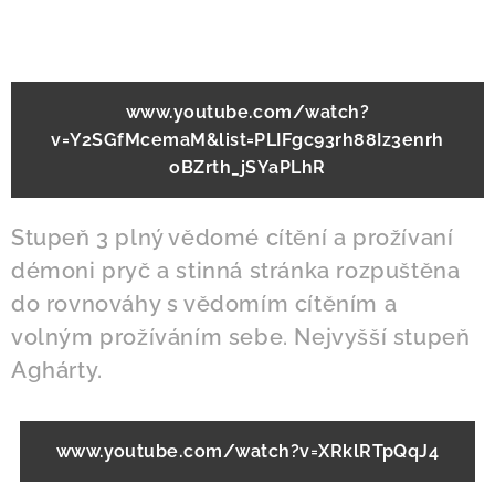
www.youtube.com/watch?
v=Y2SGfMcemaM&list=PLIFgc93rh88Iz3enrh
oBZrth_jSYaPLhR
Stupeň 3 plný vědomé cítění a prožívaní
démoni pryč a stinná stránka rozpuštěna
do rovnováhy s vědomím cítěním a
volným prožíváním sebe. Nejvyšší stupeň
Aghárty.
www.youtube.com/watch?v=XRklRTpQqJ4