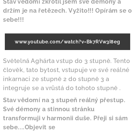
Stav vědomí zkrotil jsem své démony a
držím je na řetězech. Vyžito!!! Opírám se o
sebe!!!
www.youtube.com/watch?v=Bk7RVw3I8eg
Světelná Aghárta vstup do 3 stupně. Tento
člověk, tato bytost, vstupuje ve své reálné
inkarnaci ze stupně 2 do stupně 3 a
integruje se a vrůstá do tohoto stupně .
Stav vědomí na 3 stupeň reálný přestup.
Své démony a stinnou stránku
transformuji v harmonii duše. Přeji si sám
sebe....Objevit se