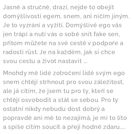
Jasně a stručně, drazí, nejde to obejít
domýšlivostí egem, snem, ani ničím jiným.
Je to vyzrání a vyžití. Domýšlivé ego vás
jen trápí a nutí vás o sobě snít fake sen,
přitom můžete na své cestě v podpoře a
radosti růst. Je na každém, jak si chce
svou cestu a život nastavit ...
Mnohdy mě lidé zotročení lidé svým ego
snem chtějí strhnout pro svou záležitost,
ale já cítím, že jsem tu pro ty, kteří se
chtějí osvobodit a stát se sebou. Pro ty
ostatní nikdy nebudu dost dobrý a
popravdě ani mě to nezajímá, je mi to líto
a spíše cítím soucit a přeji hodně zdaru....