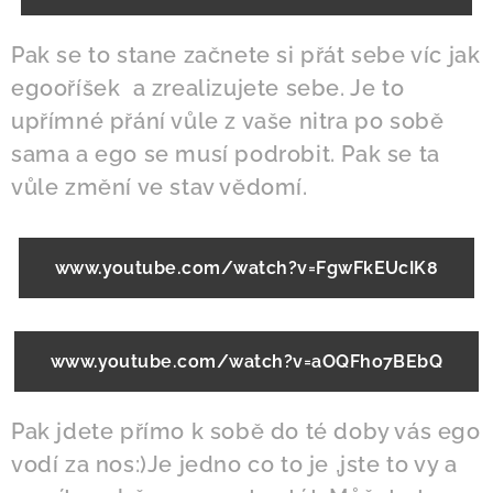
Pak se to stane začnete si přát sebe víc jak
egooříšek a zrealizujete sebe. Je to
upřímné přání vůle z vaše nitra po sobě
sama a ego se musí podrobit. Pak se ta
vůle změní ve stav vědomí.
www.youtube.com/watch?v=FgwFkEUcIK8
www.youtube.com/watch?v=aOQFho7BEbQ
Pak jdete přímo k sobě do té doby vás ego
vodí za nos:)Je jedno co to je ,jste to vy a