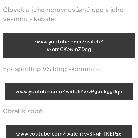
Člověk a jeho nerovnovážné ego v jeho
vesmíru - kabale:
www.youtube.com/watch?
v=omCK26mZDgg
Egospirittrip VS blog -komunita:
www.youtube.com/watch?v=zP30uk99Dqo
Obrat k sobě:
www.youtube.com/watch?v=SR9F-fKEP10