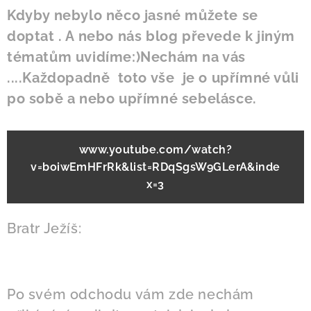
Kdyby nebylo něco jasné můžete se
doptat . A nebo nás blog převede k jiným
tématům uvidíme:)Nechám na vás
....Každopadně toto vše je o upřímné vůli
po sobě a nebo upřímné sebelásce.
www.youtube.com/watch?
v=boiwEmHFrRk&list=RDqSgsW9GLerA&inde
x=3
Bratr Ježíš:
Po svém odchodu vám zde nechám