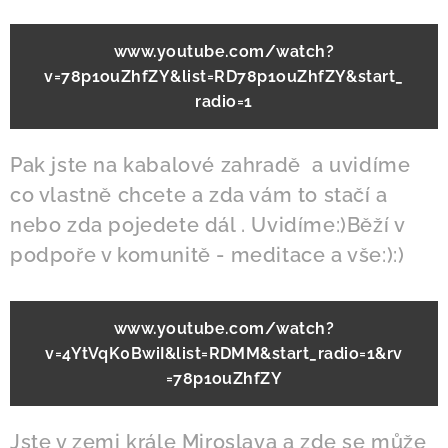
www.youtube.com/watch?
v=78p1ouZhfZY&list=RD78p1ouZhfZY&start_
radio=1
Pak jste na kabalové zahradě a uvidíme
co vlastně chcete a zda vám to stačí a
nebo zda pojedete dál . Uvidíme:)Běží v
podpoře v komunitě - meditace a vše:):)
www.youtube.com/watch?
v=4YtVqK0BwiI&list=RDMM&start_radio=1&rv
=78p1ouZhfZY
Jste v zemi krále Miroslava a zde se může