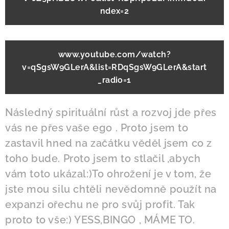
ndex=2
www.youtube.com/watch?
v=qSgsW9GLerA&list=RDqSgsW9GLerA&start
_radio=1
Následný spirituální růst a rozvoj jde přes
vás ne přes vaše ego . Proto jsem to
zastavil hned na začátku věděl jsem co z
toho bude. Proto jsem to stlačil ,abych
vám toto ukázal:)To ohrožení je v tom, že
jste mou silu chtěli nevědomně použít na
expanzi ořechu ne pro svůj profit. Tak
proto to vše:) YESS,BINGO , MÁME TO.