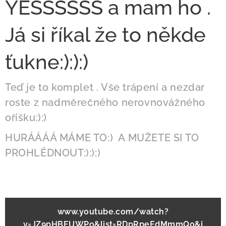
YESSSSSS a mam ho .
Já si říkal že to někde
ťukne:):):)
Teď je to komplet . Vše trápení a nezdar
roste z nadměrečného nerovnovážného
oříšku:):)
HURÁÁÁÁ MÁME TO:) A MUŽETE SI TO
PROHLÉDNOUT:):):)
www.youtube.com/watch?
v=JZ9pHBEUWPo&list=RDpRpeEdMmmQ0&i