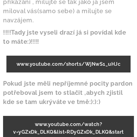
přikázání , milujte se tak jako ja jsem
miloval vás(samo sebe) a milujte se
navzájem.
!!!!Tady jste vyseli drazí já si povídal kde
to máte:)!!!!
www.youtube.com/shorts/WjNwS1_uHJc
Pokud jste měli nepříjemné pocity pardon
potřeboval jsem to stlačit ,abych zjistil
kde se tam ukrýváte ve tmě:):):)
www.youtube.com/watch?
v=yGZxDk_DLKQ&list=RDyGZxDk_DLKQ&start