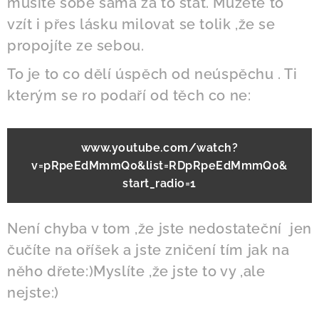
musíte sobě sama za to stát. Můžete to
vzít i přes lásku milovat se tolik ,že se
propojíte ze sebou.
To je to co dělí úspěch od neúspěchu . Ti
kterým se ro podaří od těch co ne:
www.youtube.com/watch?
v=pRpeEdMmmQ0&list=RDpRpeEdMmmQ0&
start_radio=1
Není chyba v tom ,že jste nedostateční jen
čučíte na oříšek a jste zničení tím jak na
něho dřete:)Myslíte ,že jste to vy ,ale
nejste:)