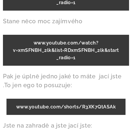
_radio=1
Stane něco moc zajímvého
www.youtube.com/watch?
v=xmSFNBH_2lk&list=RDxmSFNBH_2lk&start
_radio=1
Pak je úplně jedno jaké to máte jací jste
.To jen ego to posuzuje:
www.youtube.com/shorts/R3XK7QtASAk
Jste na zahradě a jste jací jste: