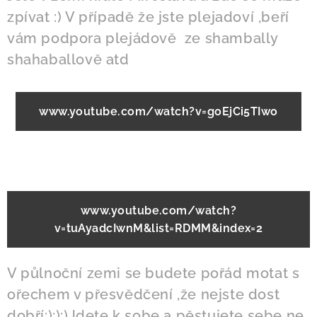
zpívat :) V případě že jste plejadoví ,beří
vám podpora plejádově ze shambally
shahaballově atd
www.youtube.com/watch?v=goEjCi5TIwo
www.youtube.com/watch?
v=tuAyadcIwnM&list=RDMM&index=2
V půlnoční zemi se budete pořád motat s
ořechem v přesvědčení ,že nejste dost
dobří:):):)Jdete k sobe a pěstujete sebe ne