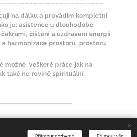
----------------------------------------
cuji na dálku a provádím kompletní
ako je: asistence u dlouhodobě
čakrami, čištění a uzdravení energii
í a harmonizace prostoru ,prostoru
ě možné veškeré práce jak na
k také ne rovině spirituální.
Přijmout nezbytné
Přijmout vše