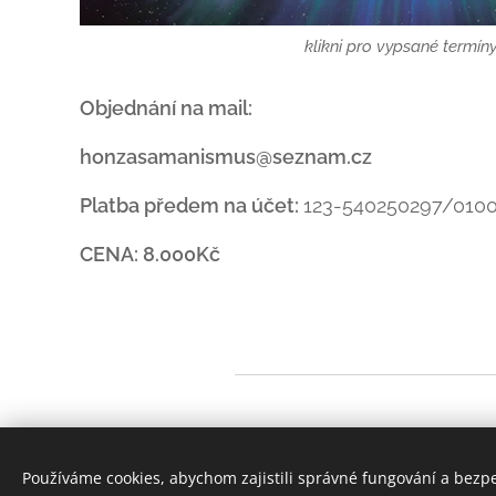
klikni pro vypsané termín
Objednání na mail:
honzasamanismus@seznam.cz
Platba předem na účet:
123-540250297/010
CENA: 8.000Kč
Používáme cookies, abychom zajistili správné fungování a bezp