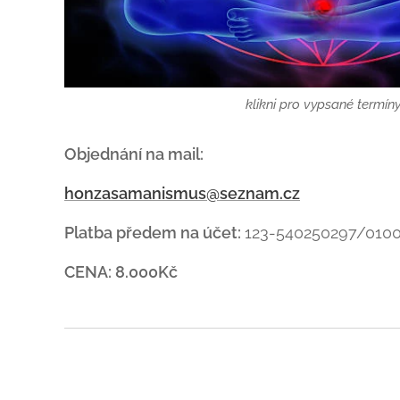
klikni pro vypsané termín
Objednání na mail:
honzasamanismus@seznam.cz
Platba předem na účet:
123-540250297/010
CENA: 8.000Kč