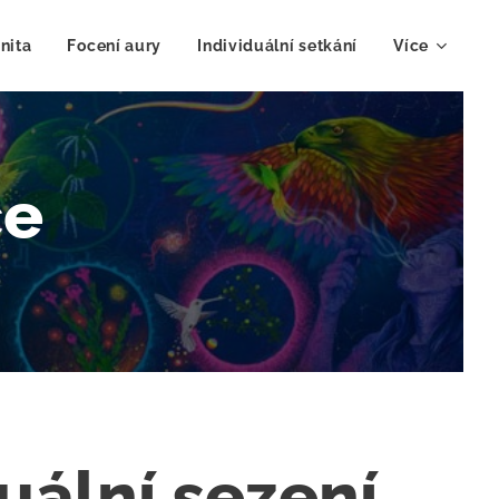
nita
Focení aury
Individuální setkání
Více
ce
uální sezení