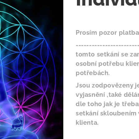
Prosím pozor platba 
-----------------------
tomto setkání se za
osobní potřebu klie
potřebách.
Jsou zodpovězeny je
vyjasnění ,také dělá
dle toho jak je třeba
setkání skloubením 
klienta.