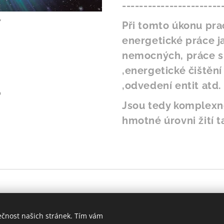
-----------------------
y
Při tomto úkonu pra
energetické práce j
nemocných, práce s 
,energetické čištěn
,odvedení entit atd.
0
Jsou tedy komplexn
hmotné úrovni žití ta
© 2021 Všechna práva vyhrazena
ečnost našich stránek. Tím vám
samanismus.com
Cookies