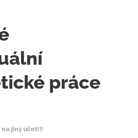
é
uální
tické práce
na jiný účet!!!