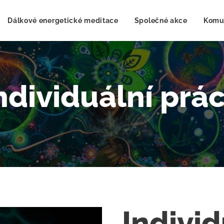
Dálkové energetické meditace
Společné akce
Komu
ndividuální prá
Individ