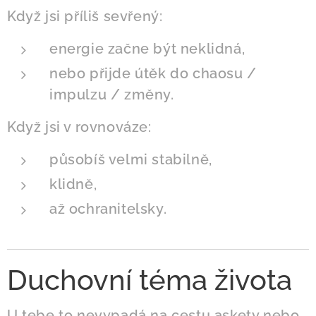
Když jsi příliš sevřený:
energie začne být neklidná,
nebo přijde útěk do chaosu /
impulzu / změny.
Když jsi v rovnováze:
působíš velmi stabilně,
klidně,
až ochranitelsky.
Duchovní téma života
U tebe to nevypadá na cestu askety nebo