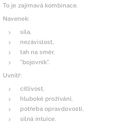
To je zajímavá kombinace.
Navenek:
síla,
nezávislost,
tah na směr,
"bojovník".
Uvnitř:
citlivost,
hluboké prožívání,
potřeba opravdovosti,
silná intuice.