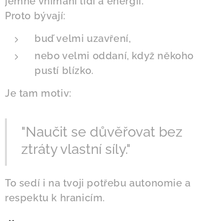
jemné vnímání lidí a energií.
Proto bývají:
buď velmi uzavření,
nebo velmi oddaní, když někoho
pustí blízko.
Je tam motiv:
"Naučit se důvěřovat bez
ztráty vlastní síly."
To sedí i na tvoji potřebu autonomie a
respektu k hranicím.