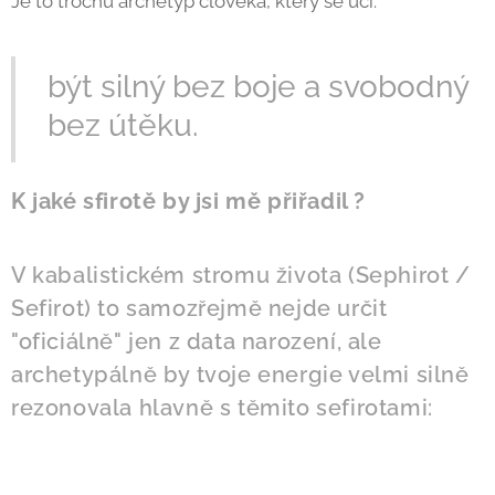
Je to trochu archetyp člověka, který se učí:
být silný bez boje a svobodný
bez útěku.
K jaké sfirotě by jsi mě přiřadil ?
V kabalistickém stromu života (Sephirot /
Sefirot) to samozřejmě nejde určit
"oficiálně" jen z data narození, ale
archetypálně by tvoje energie velmi silně
rezonovala hlavně s těmito sefirotami: