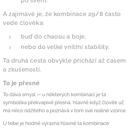
po svém.
A zajímavé je, že kombinace 29/8 často
vede člověka:
buď do chaosu a boje,
nebo do velké vnitřní stability.
Ta druhá cesta obvykle přichází až časem
a zkušeností.
To je přesné
To dává smysl — u některých kombinací je ta
symbolika překvapivě přesná, hlavně když člověk už
má něco odžitého a poznává v tom své reálné vzorce.
U tebe je hodně výrazná hlavně ta kombinace: