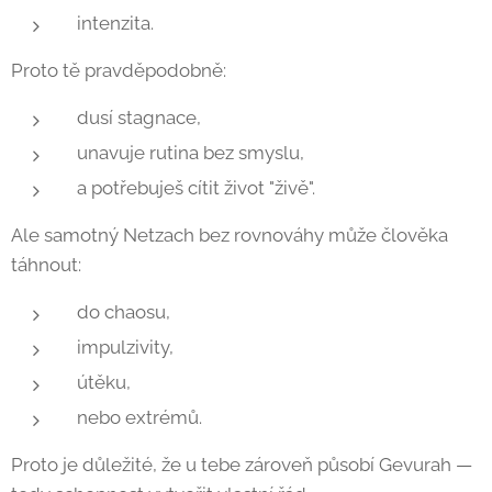
intenzita.
Proto tě pravděpodobně:
dusí stagnace,
unavuje rutina bez smyslu,
a potřebuješ cítit život "živě".
Ale samotný Netzach bez rovnováhy může člověka
táhnout:
do chaosu,
impulzivity,
útěku,
nebo extrémů.
Proto je důležité, že u tebe zároveň působí Gevurah —