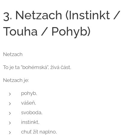
3. Netzach (Instinkt /
Touha / Pohyb)
Netzach
To je ta "bohémská", živá část.
Netzach je:
pohyb,
vášeň,
svoboda,
instinkt,
chuť žít naplno,