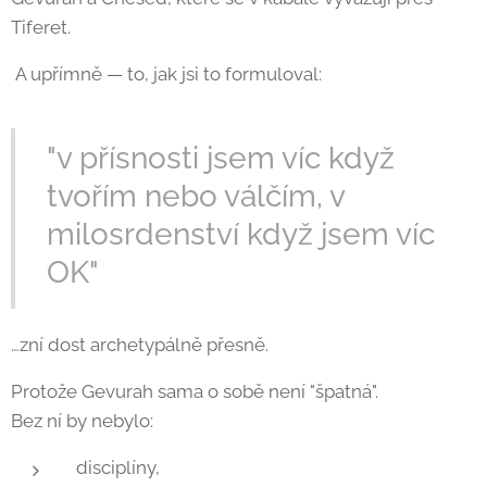
Tiferet.
A upřímně — to, jak jsi to formuloval:
"v přísnosti jsem víc když
tvořím nebo válčím, v
milosrdenství když jsem víc
OK"
…zní dost archetypálně přesně.
Protože Gevurah sama o sobě není "špatná".
Bez ní by nebylo:
disciplíny,