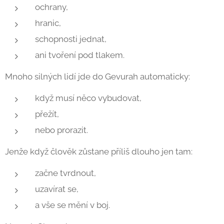
ochrany,
hranic,
schopnosti jednat,
ani tvoření pod tlakem.
Mnoho silných lidí jde do Gevurah automaticky:
když musí něco vybudovat,
přežít,
nebo prorazit.
Jenže když člověk zůstane příliš dlouho jen tam:
začne tvrdnout,
uzavírat se,
a vše se mění v boj.