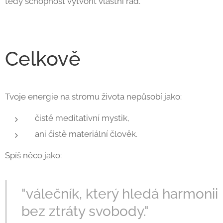
tedy schopnost vytvořit vlastní řád.
Celkově
Tvoje energie na stromu života nepůsobí jako:
čistě meditativní mystik,
ani čistě materiální člověk.
Spíš něco jako:
"válečník, který hledá harmonii
bez ztráty svobody."