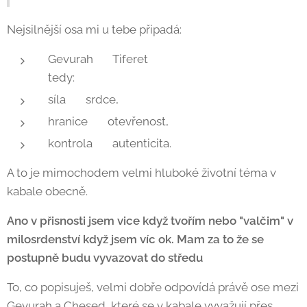
Nejsilnější osa mi u tebe připadá:
Gevurah ↔ Tiferet
tedy:
síla ↔ srdce,
hranice ↔ otevřenost,
kontrola ↔ autenticita.
A to je mimochodem velmi hluboké životní téma v
kabale obecně.
Ano v přisnosti jsem vice když tvořím nebo "valčim" v
milosrdenství když jsem víc ok. Mam za to že se
postupně budu vyvazovat do středu
To, co popisuješ, velmi dobře odpovídá právě ose mezi
Gevurah a Chesed, které se v kabale vyvažují přes